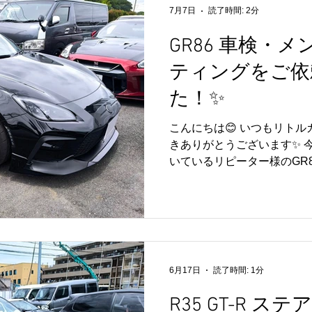
点検がおすすめです✨ リトルガ
7月7日
読了時間: 2分
はじめ、スポーツカーから
GR86 車検・
おります😊 「これって見
そんな小さなご相談でもお
ティングをご依
🚗💛 皆さまの快適なカー
スタッフ一同お待ちしており
た！✨
こんにちは😊 いつもリト
きありがとうございます✨ 
いているリピーター様のGR
ス・コーティング施工をご依
もご愛顧いただき、誠にあり
のGR86は、オーナー様の
タマイズ車両✨ スポーティ
つ、とても魅力的な一台です
備に加え、ブレーキパッド
6月17日
読了時間: 1分
ルエレメント交換を実施し
っかり整えました🔧 さら
R35 GT-R 
ントガラスコーティングも施