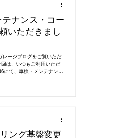
レージでは、R35 GT-Rを
一般車両まで幅広く対応して
メンテナンス・コー
てもらった方がいいのかな？」
気軽にお問い合わせください
頼いただきまし
ライフをサポートできるよう、
ます😊✨
ルガレージブログをご覧いただ
今回は、いつもご利用いただ
86にて、車検・メンテナン
頼いただきました🚗✨ いつ
がとうございます😊 こちら
こだわりが随所に詰まったカス
ーなスタイルがさらに際立
😊 今回の作業では、車検整
交換、エンジンオイル・オイ
、お車のコンディションをし
に、ボディコーティングとフロ
ステアリング基盤変更
工✨ 美しいボディの艶を維