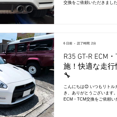
交換をご依頼いただきました
もご利用いただいているお客
イルは、お車の性能を維持
メンテナンスのひとつです。
エンジン内部を良好な状態
スを維持することにつながりま
な高性能モデルは、日頃か
6 日前
読了時間: 2分
ことで、より安心してドラ
ます。 リトルガレージでは、R
R35 GT-R EC
M3などのスポーツカーや輸
施！快適な走行
しております🔧 オイル交
ションが気になる方は、お気
🔧
度はご依頼いただき、誠にあ
後ともリトルガレージをよろ
こんにちは😊 いつもリト
き、ありがとうございます。 今
ECM・TCM交換をご依頼い
た主な作業はこちらです。 🔧 
換・ミッション学習 🔧 エンジン