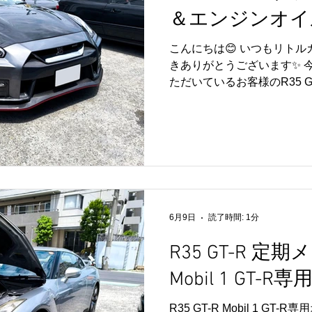
＆エンジンオイ
持しながら、汚れが付きに
にもつながるため、見た目
こんにちは😊 いつもリト
す😊 メンテナンスとコー
きありがとうございます✨ 
安心して気持ちよくお乗り
ただいているお客様のR35 
した🚗✨ また、こちらの
変更とエンジンオイル交換作
車についても、引き続きリ
いつもご依頼いただきありが
いただいております😊
テアリング基盤の変更作業
わせた仕様へアップデートい
せてエンジンオイル交換も実施
の性能を維持するためには
かせません👍 特にエンジ
滑・冷却・洗浄など重要な
6月9日
読了時間: 1分
的な交換がコンディション維
R35 GT-R 定
ムとメンテナンスを同時に
してお乗りいただける一台へ
Mobil 1 GT-
【📸】 この度もご依頼い
😊 リトルガレージでは、R3
R35 GT-R Mobil 1 GT