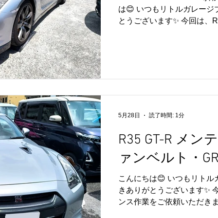
スタムまで幅広く対応してお
は😊 いつもリトルガレー
相談はお気軽にお問い合わせくだ
とうございます✨ 今回は、R3
換作業をご依頼いただきまし
くご利用いただいているリピ
ご依頼いただきありがとうご
は、Mobil 1 GT-R専用エン
高性能エンジンの性能をし
定期的なオイル交換が欠かせ
潤滑だけでなく、冷却や洗
ています。 定期的なメンテ
5月28日
読了時間: 1分
ンコンディションの維持や
R35 GT-R メ
す😊 特にこれからの暑い
くなるため、早めの点検・交換
ァンベルト・G
この度もご依頼いただきあり
トルガレージでは、オイル
こんにちは😊 いつもリト
スやカスタムも承っております
きありがとうございます✨ 今回
ンス作業をご依頼いただきまし
ァンベルト交換 ・GR6 フ