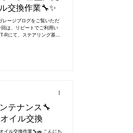
ル交換作業🔧✨
くくなり、雨の日の視界確保
だけでなく快適性も向上しま
ルガレージブログをご覧いただ
ティングを同時に行うことで、
今回は、リピートでご利用い
いただける一台に仕上がりま
GT-Rにて、ステアリング基盤
お客様はこれから納車予定のお
業を実施いたしました🚗✨
トルガレージへ作業をご依頼
とうございます😊 今回はス
を行い、お客様のご要望に合
たしました🔧✨ また、あわ
しております。 R35 GT-R
、定期的なメンテナンスが欠
ンオイルは、エンジン内部の潤
役割を担っているため、定期
持につながります😊 カスタ
期メンテナンス🔧
行うことで、より快適に安心
と仕上がりました🚗✨
R専用オイル交換
ただきありがとうございました
5 GT-Rのメンテナンスからカ
-R専用オイル交換作業🔧🚗 こんにち