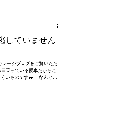
ルエレメント交換 🔧 オイル漏
り止め施工 TCM（トランスミ
）は、R35 GT-RのGR6
ミッションの制御を担う重要
ション学習を実施し、本来の
にセッティングを行いまし
逃していません
ンコントロールモジュール）の
ジンとトランスミッションが
しております。 あわせて、
イルでのエンジンオイル交換やオイル
ルガレージブログをご覧いただ
り止め施工も行い、お車全体
毎日乗っている愛車だからこ
態へ仕上げました✨...
くいものです🚗 「なんとな
最近乗り心地が変わったか
弱くなった？」 そんな小さな
インかもしれません😊 異音
ヤの偏摩耗などは、早めの点
防げる場合があります🔧 特
お出かけやドライブの機会も
車と過ごすためにも、定期的な