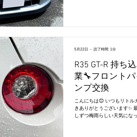
オイル交換 ・ミッション学習
R35 GT-Rでは定期的な
り、特にGR6ミッションま
も欠かせないポイントですね
交換とあわせて、フィルター
施し、しっかりリフレッシュ
また、ファンベルト交換も
5月22日
読了時間: 1分
ける状態へ整備しております
R35 GT-R 
きありがとうございました
点検のご相談もお気軽にどう
業🔧フロント
よりお待ちしております💛
ンプ交換
こんにちは😊 いつもリト
きありがとうございます✨ 
しずつ梅雨らしい天気にな
テナンスやコンディション
てきました🚗✨ 今回は、R3