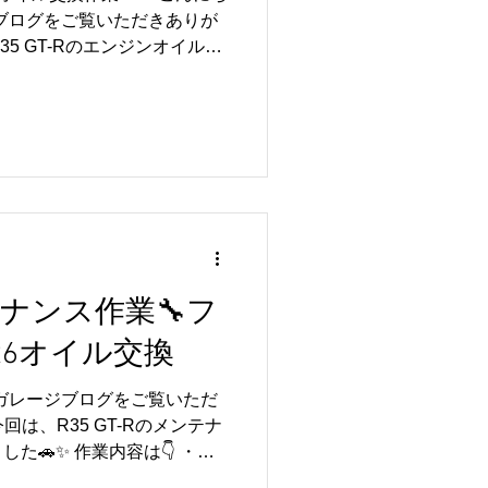
ります🔧✨ お車に関するご
ジブログをご覧いただきありが
さい🚗💛..
5 GT-Rのエンジンオイル交
た🚗✨ こちらのお客様は長
ートのお客様です😊 いつも
ざいます✨ 今回使用したの
ジンオイルです🔧 R35 GT-Rの
っかりと発揮するためには、
ません👍 エンジンオイルは
浄といった重要な役割も担っ
ナンスを行うことで、エンジ
トラブル予防にもつながりま
ンテナンス作業🔧フ
季節はエンジンへの負荷も大き
がおすすめです☀️ 【📸】
R6オイル交換
がとうございました🚗✨ リ
交換をはじめ各種メンテナン
ルガレージブログをご覧いただ
 R35 GT-Rに関するご相
は、R35 GT-Rのメンテナ
た🚗✨ 作業内容は👇 ・フ
ィルター交換 ・純正ミッション