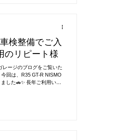
 作業内容は👇 ・フロント
ル交換 ・テールランプ交換 を
回はお客様お持ち込みパーツで
ロントパイプ交換により排気ま
ルランプ交換でリアビューの
シュな仕上がりとなっており
SMO 車検整備でご入
ンオイル交換も実施し、メンテ
利用のリピート様
ュ😊 【📸】 この度はご依
ました🚗✨ 持ち込みパーツ
ルガレージのブログをご覧いた
タムのご相談もお気軽にどう
は、R35 GT-R NISMO
よりお待ちしております💛
ました🚗✨ 長年ご利用いた
様で、いつも大切なお車をお
ございます😊 これから車検
 お車の状態をしっかり確認し
ただけるよう丁寧に作業を行
備は、お車を安全・快適に維持
スです✨ 作業の進捗や整備
紹介させていただきますので