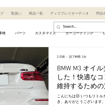
ログ
取扱い
商品一覧
ディスプレイオーディオ
問合
車検
パーツ
カスタマイズ
カーコーティング
C
sales and purchase
イベント
Car event
コミュ
2 日前
読了時間: 1分
BMW M3 オ
Other category
中古車
Secondhand car
セール
した！快適なコ
維持するための
UDI
AUDI
ポルシェ
Porsche
トヨタ
Toy
ス🔧
こんにちは😊 いつもリト
き、ありがとうございます。 