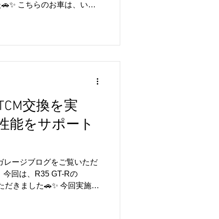
🚗✨ こちらのお車は、いつ
様のお車です。 エンジンオ
するうえで欠かせない重要な
 定期的に交換することで、
に保ち、本来のパフォーマン
す😊 特にBMW M3のよう
ら適切なメンテナンスを行う
イビングを楽しんでいただけ
35 GT-Rをはじめ、BMW
M・TCM交換を実
入車のメンテナンスにも対応
性能をサポート
換や点検など、お車のコンディ
軽にご相談ください😊 この
りがとうございました。 今
しくお願いいたします🚗✨
ルガレージブログをご覧いただ
回は、R35 GT-Rの
ただきました🚗✨ 今回実施し
ECM交換・設定 🔧 TCM交
オイル交換（Mobil 1 GT-