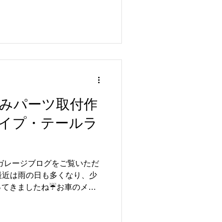
 を実施しております🔧✨
メンテナンスが非常に重要とな
わりはコンディション維持に
😊 今回はミッションオイル
交換 ・ミッション学習も実
させていただきました👍✨
行い、安心してお乗りいただ
🚗✨ この度はご依頼いただ
持ち込みパーツ取付作
 メンテナンスやカスタム、
ぞ🔧✨ 皆さまのご来店を心
パイプ・テールラ
ルガレージブログをご覧いただ
最近は雨の日も多くなり、少
ってきましたね☔お車のメン
チェックも大切な時期となっ
5 GT-Rの持ち込みパーツ取付