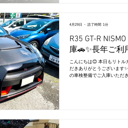
作業をご依頼いただきました
パイプ交換 ・エンジンオイ
実施しております🔧✨ 今
の作業となりました👍 フ
4月29日
読了時間: 1分
わりの印象も変わり、テー
雰囲気もさらにスタイリッ
R35 GT-R NI
ます😏✨ あわせてエンジ
庫🚗✨長年ご
ナンス面もしっかりリフレッシ
頼いただきありがとうござい
こんにちは😊 本日もリト
取付やメンテナンス、カス
だきありがとうございます✨ 今回
ぞ🔧✨ 皆さまのご来店を心
の車検整備でご入庫いただき
だいているリピートのお客
任せいただき誠にありがとう
整備を進めてまいります🔧
ながら、安心してお乗りい
ってまいります👍 車検整
するための大切なメンテナン
内容についても、改めてご