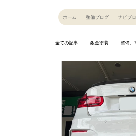
ホーム
整備ブログ
ナビブ
全ての記事
鈑金塗装
整備、
Partner company
買い取り
Car community
その他
R35 GT-R
R35 GT-R
A