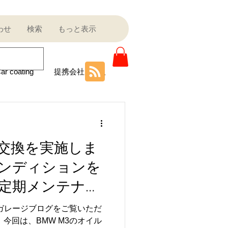
わせ
検索
もっと表示
ar coating
提携会社
ニティ
イル交換を実施しま
Sale outlet
ンディションを
定期メンテナン
ota
フェラーリ
ルガレージブログをご覧いただ
今回は、BMW M3のオイル