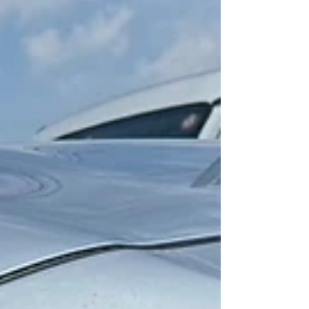
今回出品しているのは、Kansaiサービス正規品です。
オークションでは類似品も見かけますが、こちらは
Kansaiサービス様より購入された正規品となりますの
で、安心してご検討いただけます😊 綾織ウエットカー
ボンならではの美しい質感に加え、効率的なダウンフ
ォースを発生させ、高速走行時の安定性向上にも貢献
する人気アイテムです。 また、現在は納期が7か月以
上となっているため、すぐに装着したい方にもおすす
めです。 商品の詳細や入札につきましては、ぜひヤフ
オクの商品ページをご覧ください。 ヤフオク出品ペー
ジR35 GT-R Kansaiサービス カーボンフロントカナー
ド（新品未使用） メーカー商品情報はこちらからご覧
いただけます。Kansaiサー