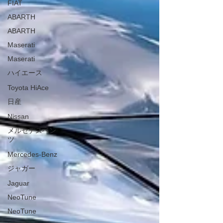
FIAT
ABARTH
ABARTH
Maserati
Maserati
ハイエース
Toyota HiAce
日産
Nissan
メルセデスベン
ツ
Mercedes-Benz
ジャガー
Jaguar
NeoTune
NeoTune