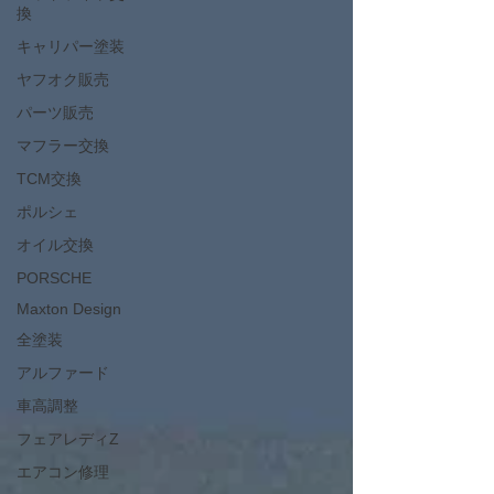
換
キャリパー塗装
ヤフオク販売
パーツ販売
マフラー交換
TCM交換
ポルシェ
オイル交換
PORSCHE
Maxton Design
全塗装
アルファード
車高調整
フェアレディZ
エアコン修理