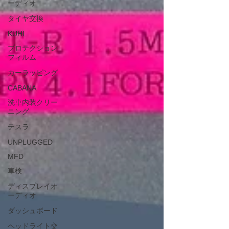
ーディオ
タイヤ交換
KUHL
プロテクション
フィルム
カーラッピング
CABANA
洗車内装クリー
ニング
テスラ
UNPLUGGED
MFD
車検
ディスプレイオ
ーディオ
ダッシュボード
ヘッドライト交