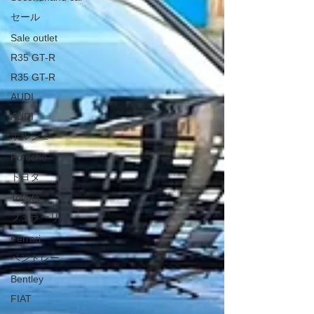
セール
Sale outlet
R35 GT-R
R35 GT-R
AUDI
AUDI
ポルシェ
Porsche
トヨタ
Toyota
フェラーリ
Ferrari
ベントレー
Bentley
FIAT