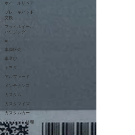
ホイールリペア
ブレーキパッド
交換
フライホイール
ハウジング
AI
車両販売
車選び
トヨタ
アルファード
メンテナンス
カスタム
カスタマイズ
カスタムカー
ミッション修理
アルピーヌ