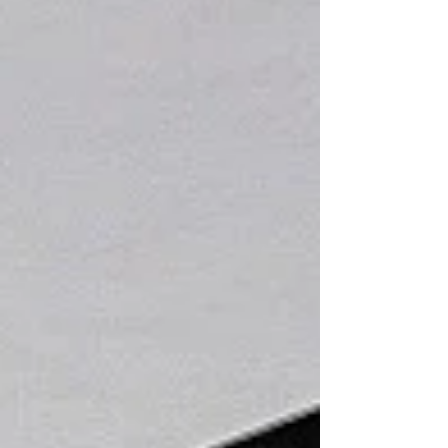
交換作業を進めてまいります🔧 TCM（トランスミッシ
ョンコントロールモジュール）は、GR6ミッションの
制御を担う重要な部品です。 シフトチェンジ時の違和
感や警告灯の点灯など、気になる症状がある場合は、
早めの点検・診断をおすすめしております。 交換作業
の様子や作業後のレポートにつきましても、今後ブロ
グでご紹介していく予定ですので、ぜひ楽しみにお待
ちください😊 リトルガレージでは、R35 GT-Rのメン
テナンス・修理・車検・カスタムまで幅広く対応して
おります。 GT-Rのことで気になることがございました
ら、お気軽にお問い合わせください。...