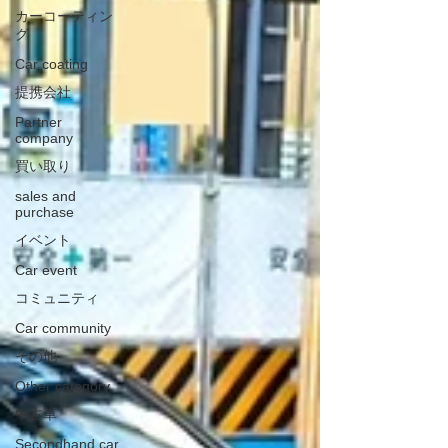
カーコーティン
グ
Car coating
提携会社
Partner
company
買い取り
sales and
purchase
イベント
Car event
コミュニティ
Car community
その他
Other category
中古車
Secondhand car