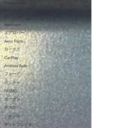
ています😊 作業の様子やカスタムの進捗は、今後のブ
maintenance
ログでもご紹介してまいりますので、ぜひ楽しみにお
ドライブレコー
待ちください🚗✨ この度もご依頼いただき、誠にあり
ダー
がとうございます。 リトルガレージでは、R35 GT-R
をはじめ、GRスープラやGR86などのスポーツカーの
dashcam
メンテナンス・カスタムも承っております。 お車のカ
エアロパーツ
スタムをご検討中の方は、ぜひお気軽にご相談くださ
い😊
Aero Parts
ロータス
CarPlay
Android Auto
フォード
ランチャ
NISMO
カーボン
テスラ
シボレー
ディスプレイオ