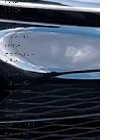
HONDA
HONDA
Volvo
Volvo
アップライン
UPLINE
ネココーポレー
ション
NEKO
CORPORATION
TOPSECRET
TOPSECRET
三菱
Mitsubishi-
motors
アルファロメオ
Alfa Romeo