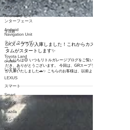
GT-R
Android ナビイ
ンターフェース
Android
Navigation Unit
5 日前
ランドクルーザ
ー
GRスープラが入庫しました！これからカス
Toyota Land
タムがスタートします✨
cruiser
レクサス
こんにちは😊 いつもリトルガレージブログをご覧いた
だき、ありがとうございます。 今回は、GRスープラ
LEXUS
が入庫いたしました🚗✨ こちらのお客様は、以前より
スマート
リトルガレージをご利用いただいているリピーター様
です😊 カスタムされたGR86も所有されており、いつ
Smart
も大切なお車をお任せいただきありがとうございま
マツダ
す。 今回は、納車されたばかりのGRスープラをご入
庫いただきました✨ これからオーナー様こだわりのカ
Mazda
スタムを進めていく予定です🔧 完成に向けて、一つひ
とつ丁寧に作業を進めてまいります。 どのような一台
メンテナンス
に仕上がるのか、スタッフも今からとても楽しみにし
Car