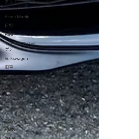
アストンマーチ
ン
Aston Martin
日野
HINO
フォルクスワー
ゲン
Volkswagen
旧車
Old car
アーデン
Arden
ホイールリペア
Wheel repair
BMW
BMW
GT-R