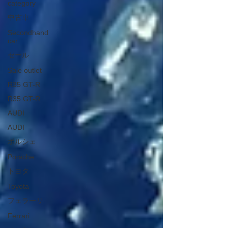
category
中古車
Secondhand
car
セール
Sale outlet
R35 GT-R
R35 GT-R
AUDI
AUDI
ポルシェ
Porsche
トヨタ
Toyota
フェラーリ
Ferrari