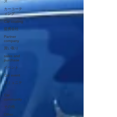
ズ
カーコーテ
ィング
Car coating
提携会社
Partner
company
買い取り
sales and
purchase
イベント
Car event
コミュニテ
ィ
Car
community
その他
Other