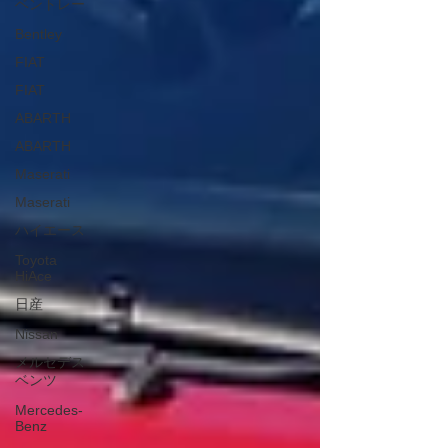
ベントレー
Bentley
FIAT
FIAT
ABARTH
ABARTH
Maserati
Maserati
ハイエース
Toyota
HiAce
日産
Nissan
メルセデス
ベンツ
Mercedes-
Benz