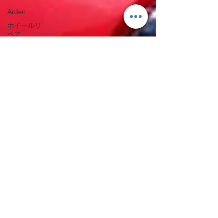
Arden
ホイールリ
ペア
Wheel
repair
BMW
BMW
GT-R
GT-R
Android ナ
ビインター
フェース
Android
Navigation
Unit
ランドクル
ーザー
Toyota
Land