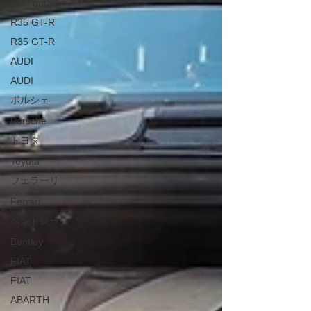
Sale outlet
R35 GT-R
R35 GT-R
AUDI
AUDI
ポルシェ
Porsche
トヨタ
Toyota
フェラーリ
Ferrari
ベントレー
Bentley
FIAT
FIAT
ABARTH