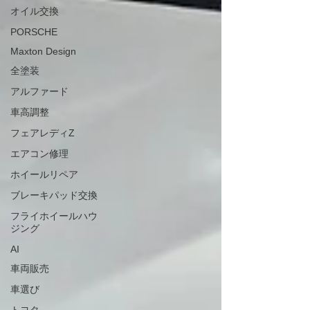
オイル交換
PORSCHE
Maxton Design
全塗装
アルファード
車高調整
フェアレディZ
エアコン修理
ホイールリペア
ブレーキパッド交換
フライホイールハウ
ジング
AI
車両販売
車選び