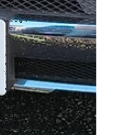
HINO
フォルクスワーゲン
Volkswagen
旧車
Old car
アーデン
Arden
ホイールリペア
Wheel repair
BMW
BMW
GT-R
GT-R
Android ナビインタ
ーフェース
Android Navigation
Unit