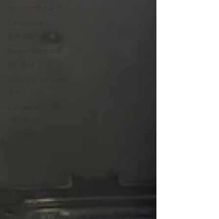
カーコーティング
Car coating
提携会社
Partner company
買い取り
sales and purchase
イベント
Car event
コミュニティ
Car community
その他
Other category
中古車
Secondhand car
セール