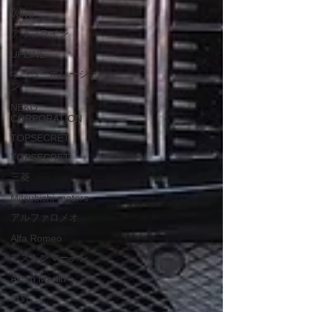
Volvo
アップライン
UPLINE
ネココーポレーショ
ン
NEKO
CORPORATION
TOPSECRET
TOPSECRET
三菱
Mitsubishi-motors
アルファロメオ
Alfa Romeo
アストンマーチン
Aston Martin
日野