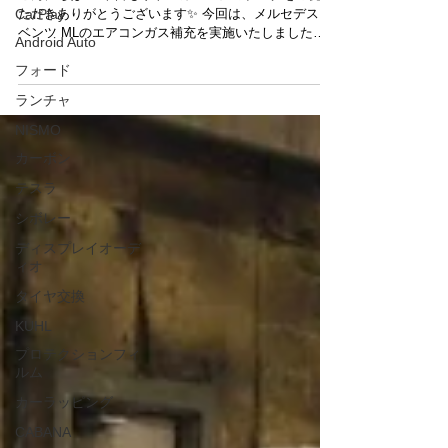
CarPlay
こんにちは😊 本日もリトルガレージのブログをご覧い
Android Auto
ただきありがとうございます✨ 今回は、メルセデス・
ベンツ MLのエアコンガス補充を実施いたしました🚗✨
フォード
気温も上がってきており、エアコンの使用機会が増え
ランチャ
るこれからの時期、効きが弱いと感じる場合はガスの
点検・補充がおすすめです🔧 今回もしっかりとガスを
NISMO
補充し、快適にお乗りいただける状態へと整えており
カーボン
ます👍✨ これからの季節も、車内を快適に保つための
メンテナンスはとても重要です😊 エアコンの効きが気
テスラ
になる方や、久しぶりに使用される方はぜひ一度点検
をご検討ください😏✨ メンテナンスやカスタムのご相
シボレー
談もお気軽にどうぞ🚗✨ 皆さまのご来店を心よりお待
ディスプレイオーデ
ちしております💛
ィオ
タイヤ交換
KUHL
プロテクションフィ
ルム
カーラッピング
CABANA