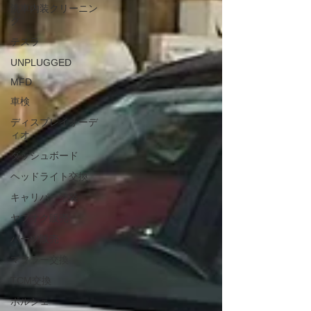
洗車内装クリーニン
グ
テスラ
UNPLUGGED
MFD
車検
ディスプレイオーデ
ィオ
ダッシュボード
ヘッドライト交換
キャリパー塗装
ヤフオク販売
パーツ販売
マフラー交換
TCM交換
ポルシェ