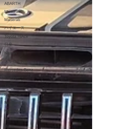
ABARTH
Maserati
Maserati
ハイエース
Toyota HiAce
日産
Nissan
メルセデスベンツ
Mercedes-Benz
ジャガー
Jaguar
NeoTune
NeoTune
HONDA
HONDA
Volvo