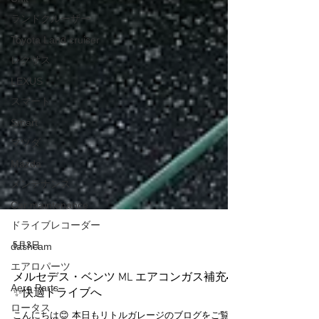
ランドクルーザー
Toyota Land cruiser
レクサス
LEXUS
スマート
Smart
マツダ
Mazda
メンテナンス
Car maintenance
ドライブレコーダー
dashcam
エアロパーツ
5月3日
Aero Parts
メルセデス・ベンツ ML エアコンガス補充🚗
ロータス
✨快適ドライブへ