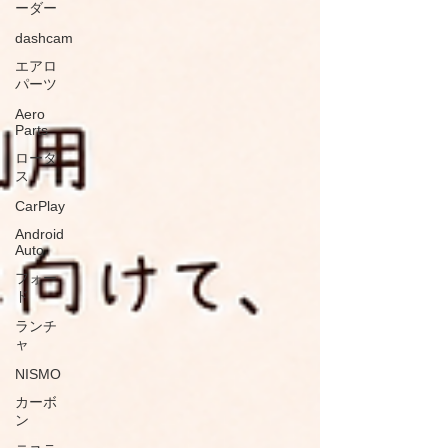
ーダー
dashcam
エアロ
パーツ
Aero
Parts
ロータ
ス
CarPlay
Android
Auto
フォー
ド
ランチ
ャ
NISMO
カーボ
ン