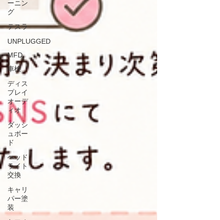
ーニン
グ
テスラ
UNPLUGGED
MFD
車検
ディス
プレイ
オーデ
ィオ
ダッシ
ュボー
ド
ヘッド
ライト
交換
キャリ
パー塗
装