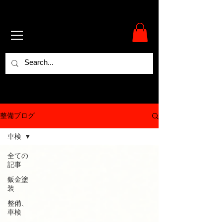
整備ブログ
車検
全ての
記事
鈑金塗
装
整備、
車検