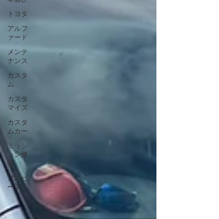
トヨタ
アルフ
ァード
メンテ
ナンス
カスタ
ム
カスタ
マイズ
カスタ
ムカー
ミッシ
ョン修
理
アルピ
ーヌ