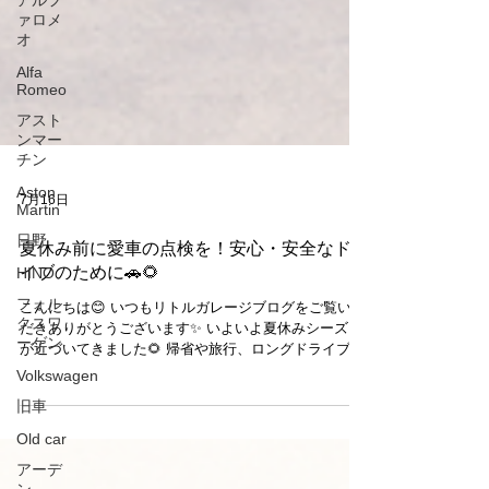
アルフ
ァロメ
オ
Alfa
Romeo
アスト
ンマー
チン
Aston
Martin
7月16日
日野
HINO
夏休み前に愛車の点検を！安心・安全なドラ
フォル
イブのために🚗🌻
クスワ
ーゲン
こんにちは😊 いつもリトルガレージブログをご覧いた
だきありがとうございます✨ いよいよ夏休みシーズン
Volkswagen
が近づいてきました🌻 帰省や旅行、ロングドライブな
旧車
ど、お車でお出かけされる機会も増える時期ですね🚗
✨ 安心して夏のドライブを楽しむためにも、お出かけ
Old car
前の点検をおすすめしています😊 特にチェックしてお
きたいポイントはこちら👇 🔧 タイヤの空気圧・溝の状
アーデ
態 🔧 エンジンオイル 🔧 バッテリー 🔧 冷却水 🔧 エア