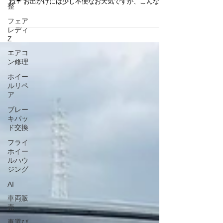
これからのリトルガレージについて😊
整
こんにちは😊 いつもリトルガレージブログをご覧いた
フェア
だきありがとうございます✨ 今日は朝から雨模様です
レディ
ね☔ お出かけには少し不便なお天気ですが、こんな日
Z
はゆっくり愛車のメンテナンスについて考えるのも良
エアコ
いかもしれません😊 さて、リトルガレージでは現在、
ン修理
お客様により快適にご利用いただける環境づくりに向
けて、さまざまな準備を進めています🔧✨ 今後、作業
ホイー
環境や事務所のレイアウトなどを見直し、より良いサ
ルリペ
ービスをご提供できるよう計画を進めております。 現
ア
時点では詳細や時期はまだ調整中ですが、内容が決ま
ブレー
りましたらブログやSNSにて改めてご案内させていた
キパッ
だきます😊 準備期間中も通常通り営業しておりますの
ド交換
で、お車の点検やメンテナンス、カスタムなどのご相
談はこれまで通りお気軽にお問い合わせください🚗✨
フライ
これからも、お客様に安心してお任せいただけるショ
ホイー
ップを目指し、一台一台丁寧に作業を進めてまいりま
ルハウ
す。 今後ともリトルガレージをよろしくお願いいたし
ジング
ます😊💛
AI
車両販
売
車選び