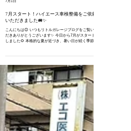
7月1日
7月スタート！ハイエース車検整備をご依頼
いただきました🚐✨
こんにちは😊 いつもリトルガレージブログをご覧いた
だきありがとうございます✨ 今日から7月がスタート
しました🌻 本格的な夏が近づき、暑い日が続く季節と
なりましたね☀️ お出かけやドライブの機会も増える時
期ですので、お車のコンディションもしっかり整え
て、快適なカーライフを楽しみましょう😊🚗✨ さて今
回は、いつもご利用いただいているリピーター様よ
り、ハイエースの車検整備をご依頼いただきました🚐
✨ いつもご愛顧いただき、誠にありがとうございます
😊 こちらのお客様はR35 GT-Rも所有されており、日
頃からメンテナンスや整備をご依頼いただいておりま
す🔧 今回は、普段お使いになられているハイエースの
車検整備をお任せいただきました。 車検では法定点検
はもちろんのこと、ブレーキや足回り、エンジンルー