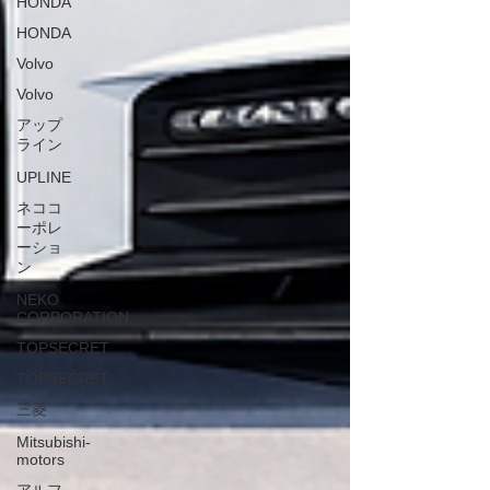
HONDA
HONDA
Volvo
Volvo
アップ
ライン
UPLINE
ネココ
ーポレ
ーショ
ン
NEKO
CORPORATION
TOPSECRET
TOPSECRET
三菱
Mitsubishi-
motors