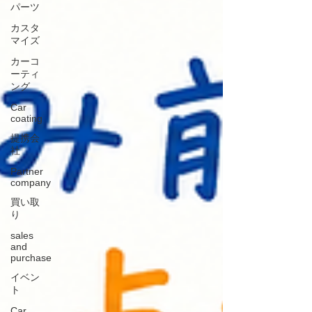
パーツ
カスタ
マイズ
カーコ
ーティ
ング
Car
coating
提携会
社
Partner
company
買い取
り
sales
and
purchase
イベン
ト
Car