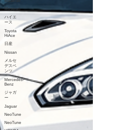
Maserati
Maserati
ハイエ
ース
Toyota
HiAce
日産
Nissan
メルセ
デスベ
ンツ
Mercedes-
Benz
ジャガ
ー
Jaguar
NeoTune
NeoTune