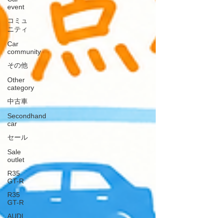
event
コミュ
ニティ
Car
community
その他
Other
category
中古車
Secondhand
car
セール
Sale
outlet
R35
GT-R
R35
GT-R
AUDI