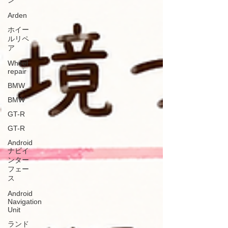
ン
コンの効き具合 🔧 ワイパーの状態 小さな異変でも、
Arden
早めの点検を行うことで安心してドライブを楽しむこ
とができます✨ お出かけ先での思わぬトラブルを防ぐ
ホイー
ルリペ
ためにも、ぜひ夏休み前に愛車のコンディションをチ
ア
ェックしてみてください😊 リトルガレージでは、R35
GT-Rをはじめ、スポーツカーから一般車両まで幅広く
Wheel
点検・メンテナンスを承っております🔧🚗 「ちょっと
repair
気になるな…」ということでも、お気軽にご相談くだ
BMW
さい😊💛 皆さまが安心して素敵な夏のカーライフを楽
しめるよう、スタッフ一同しっかりサポートいたしま
BMW
す✨ 皆さまのご来
GT-R
GT-R
Android
ナビイ
ンター
フェー
ス
Android
Navigation
Unit
ランド