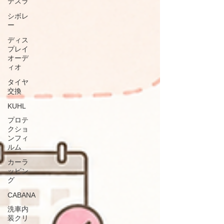
テスラ
シボレ
ー
ディス
プレイ
オーデ
ィオ
タイヤ
交換
KUHL
プロテ
クショ
ンフィ
ルム
カーラ
ッピン
グ
CABANA
洗車内
装クリ