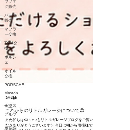
ヤフオ
ク販売
パーツ
販売
マフラ
ー交換
TCM交
換
ポルシ
ェ
オイル
交換
PORSCHE
Maxton
Design
全塗装
アルフ
7月2日
ァード
車高調