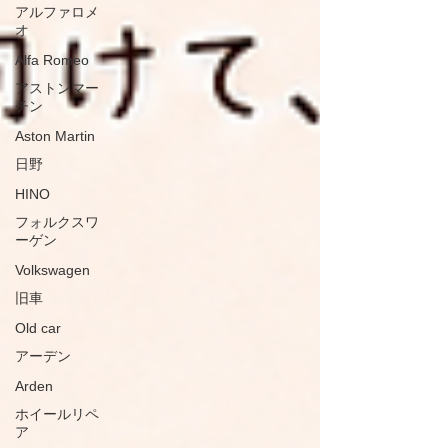
アルファロメ
オ
Alfa Romeo
アストンマー
チン
Aston Martin
日野
HINO
フォルクスワ
ーゲン
Volkswagen
旧車
Old car
アーデン
Arden
ホイールリペ
ア