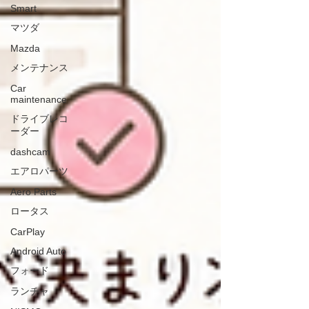
Smart
マツダ
Mazda
メンテナンス
Car
maintenance
ドライブレコ
ーダー
dashcam
エアロパーツ
Aero Parts
ロータス
CarPlay
Android Auto
フォード
ランチャ