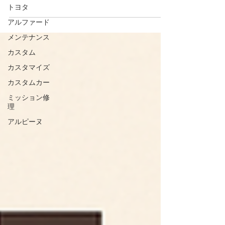
談はこれまで通りお気軽にお問い合わせください🚗✨
す。 📩 お客様からのご心配の声、ありがとうございま
トヨタ
これからも、お客様に安心してお任せいただけるショ
す！ 先日のブログで工場移転のお知らせをしたとこ
ップを目指し、一台一台丁寧に作業を進めてまいりま
アルファード
ろ、さっそくお客様から「引っ越しになるって読んだ
す。 今後ともリトルガレージをよろしくお願いいたし
んですが、整備は大丈夫ですか？」とご連絡をいただ
メンテナンス
ます😊💛
きました。 心配して連絡をくださるなんて本当にあり
カスタム
がたいですし、それだけ愛車を大切にされている気持
ちが伝わってきます。 もちろん、 整備のご予約・作業
カスタマイズ
はこれまで通り問題なく対応しています！ 移転準備の
間も、作業環境は確保してありますので安心してお任
カスタムカー
せください😊 🔧 移転しても、サービスは変わりませ
ミッション修
ん 工場の場所は変わっても、作業の丁寧さや対応の速
理
さなど、リトルガレージのスタイルは今までと変わり
ません。 むしろ、新しい場所は作業効率が上がるよう
アルピーヌ
に整えているので、より快適にご利用いただける予定
です✨