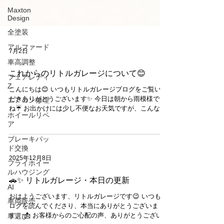
Maxton
Design
全塗装
アルファード
車高調整
7月2日
フェアレディ
Z
これからのリトルガレージについて😊
エアコン修理
こんにちは😊 いつもリトルガレージブログをご覧いた
だきありがとうございます✨ 今日は朝から雨模様です
ホイールリペ
ね☔ お出かけには少し不便なお天気ですが、こんな日
ア
はゆっくり愛車のメンテナンスについて考えるのも良
ブレーキパッ
いかもしれません😊 さて、リトルガレージでは現在、
ド交換
お客様により快適にご利用いただける環境づくりに向
けて、さまざまな準備を進めています🔧✨ 今後、作業
フライホイー
環境や事務所のレイアウトなどを見直し、より良いサ
2025年12月8日
ルハウジング
ービスをご提供できるよう計画を進めております。 現
AI
時点では詳細や時期はまだ調整中ですが、内容が決ま
🚗✨ リトルガレージ・本日の更新
りましたらブログやSNSにて改めてご案内させていた
車両販売
だきます😊 準備期間中も通常通り営業しておりますの
おはようございます、リトルガレージです😉 いつもブ
車選び
で、お車の点検やメンテナンス、カスタムなどのご相
ログを読んでくださり、本当にありがとうございま