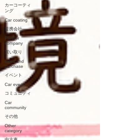
カーコーティ
ング
Car coating
提携会社
Partner
company
買い取り
sales and
purchase
イベント
Car event
コミュニティ
Car
community
その他
Other
category
中古車