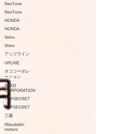
NeoTune
NeoTune
HONDA
HONDA
Volvo
Volvo
アップライン
UPLINE
ネココーポレ
ーション
NEKO
CORPORATION
TOPSECRET
TOPSECRET
三菱
Mitsubishi-
motors