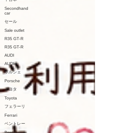
Secondhand
car
セール
Sale outlet
R35 GT-R
R35 GT-R
AUDI
AUDI
ポルシェ
Porsche
トヨタ
Toyota
フェラーリ
Ferrari
ベントレー
Bentley