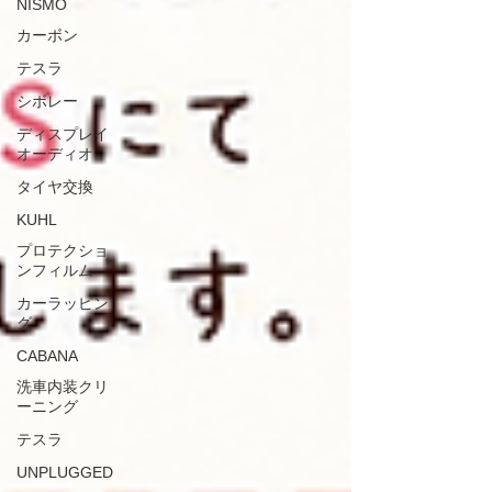
NISMO
カーボン
テスラ
シボレー
ディスプレイ
オーディオ
タイヤ交換
KUHL
プロテクショ
ンフィルム
カーラッピン
グ
CABANA
洗車内装クリ
ーニング
テスラ
UNPLUGGED