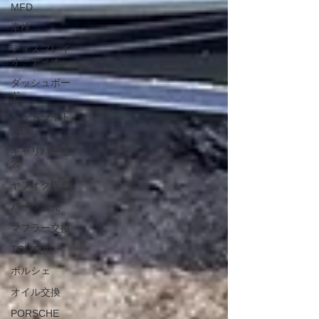
MFD
車検
ディスプレイ
オーディオ
ダッシュボー
ド
ヘッドライト
交換
キャリパー塗
装
ヤフオク販売
パーツ販売
マフラー交換
TCM交換
ポルシェ
オイル交換
PORSCHE