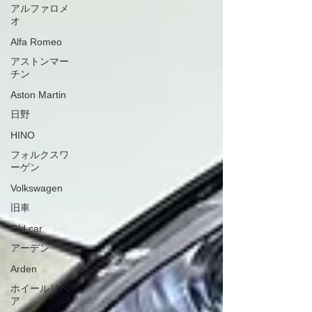
アルファロメ
オ
Alfa Romeo
アストンマー
チン
Aston Martin
日野
HINO
フォルクスワ
ーゲン
Volkswagen
旧車
Old car
アーデン
Arden
ホイールリペ
ア