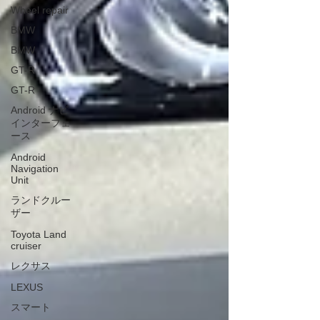
Wheel repair
BMW
BMW
GT-R
GT-R
Android ナビ
インターフェ
ース
Android
Navigation
Unit
ランドクルー
ザー
Toyota Land
cruiser
レクサス
LEXUS
スマート