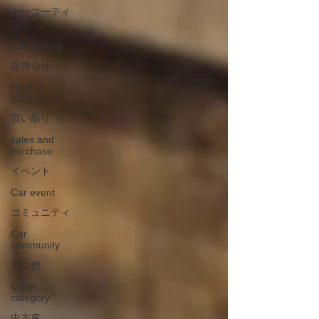
カーコーティ
ング
Car coating
提携会社
Partner
company
買い取り
sales and
purchase
イベント
Car event
コミュニティ
Car
community
その他
Other
category
中古車