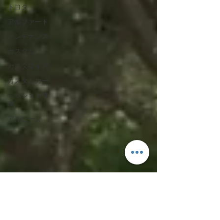
Skyline GT-R V-Spec II Nür (R34)の限定カラーとして
トヨタ
登場し、多くのGT-Rファンに強い印象を残した特別な
ボディカラーです。 さらに近年ではNissan GT-R T-
アルファード
specにも採用され、再び注目を集めている人気のカラ
メンテナンス
ーでもあります🚗✨ 落ち着いた深みのあるグリーンと
メタリックの絶妙な質感が特徴で、上品さとスポーツ
カスタム
カーらしい存在感を兼ね備えた特別なカラーですね。
カスタマイズ
📸 作業の様子 オールペンによって、R35 GT-Rのボデ
ィラインがよ
カスタムカー
ミッション修
理
アルピーヌ