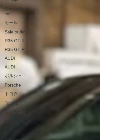
Secondhand
car
セール
Sale outlet
R35 GT-R
R35 GT-R
AUDI
AUDI
ポルシェ
Porsche
トヨタ
Toyota
フェラーリ
Ferrari
ベントレー
Bentley