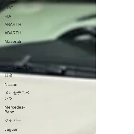
FIAT
FIAT
ABARTH
ABARTH
Maserati
Maserati
ハイエース
Toyota HiAce
日産
Nissan
メルセデスベ
ンツ
Mercedes-
Benz
ジャガー
Jaguar