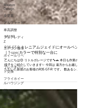
Maxton
Design
全塗装
アルファード
車高調整
フェアレディ
Z
3月17日
エアコン修理
R35 GT-R ミレニアムジェイドにオールペン
ホイールリペ
｜T-specカラーで特別な一台に
ア
ブレーキパッ
こんにちは😊 リトルガレージです🔧🚗 本日も作業の
ド交換
様子をご紹介していきます✨ 今回は 遠方からお越しい
ただいた新規のお客様のR35 GT-R です。 数あるショ
フライホイー
ップの中からリトルガレージをお選びいただき、誠に
ルハウジング
ありがとうございます😊 📸 ご入庫いただいたR35 GT-
AI
R 今回の作業は オールペン（全塗装）作業 になりま
す。 お選びいただいたカラーは、GT-Rファンの間でも
車両販売
特別な存在として知られている T-specカラー「ミレニ
車選び
アムジェイド」✨ このカラーはもともとNissan