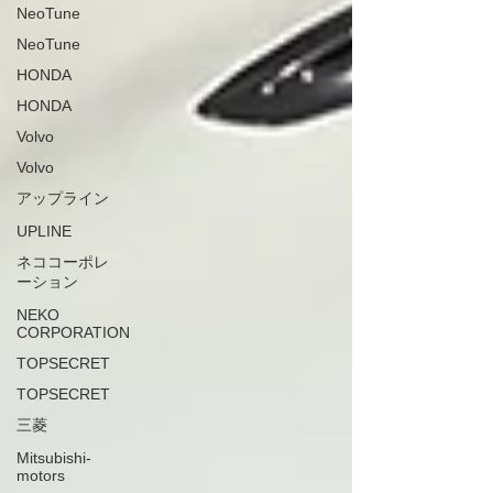
NeoTune
NeoTune
HONDA
HONDA
Volvo
Volvo
アップライン
UPLINE
ネココーポレ
ーション
NEKO
CORPORATION
TOPSECRET
TOPSECRET
三菱
Mitsubishi-
motors