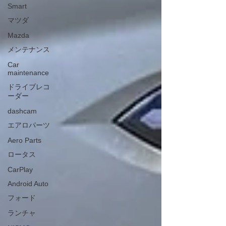
Smart
マツダ
Mazda
メンテナンス
Car
maintenance
ドライブレコ
ーダー
dashcam
エアロパーツ
Aero Parts
ロータス
CarPlay
Android Auto
フォード
ランチャ