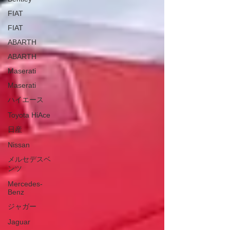
FIAT
FIAT
ABARTH
ABARTH
Maserati
Maserati
ハイエース
Toyota HiAce
日産
Nissan
メルセデスベ
ンツ
Mercedes-
Benz
ジャガー
Jaguar