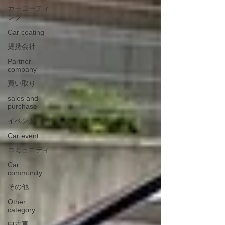
カーコーティ
ング
Car coating
提携会社
Partner
company
買い取り
sales and
purchase
イベント
Car event
コミュニティ
Car
community
その他
Other
category
中古車