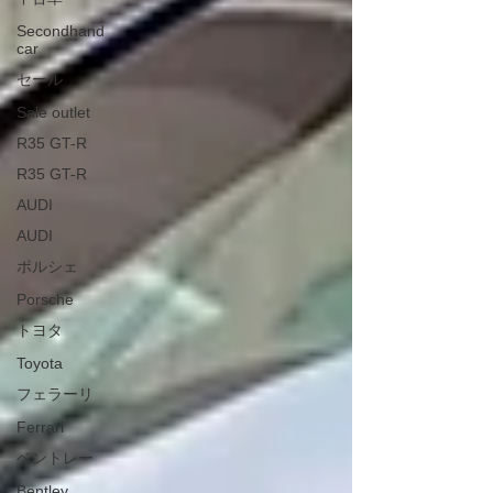
Secondhand
car
セール
Sale outlet
R35 GT-R
R35 GT-R
AUDI
AUDI
ポルシェ
Porsche
トヨタ
Toyota
フェラーリ
Ferrari
ベントレー
Bentley