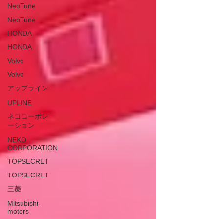
NeoTune
NeoTune
HONDA
HONDA
Volvo
Volvo
アップライン
UPLINE
ネココーポレ
ーション
NEKO
CORPORATION
TOPSECRET
TOPSECRET
三菱
Mitsubishi-
motors