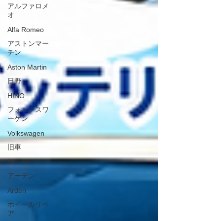
アルファロメ
オ
Alfa Romeo
アストンマー
チン
Aston Martin
日野
HINO
フォルクスワ
ーゲン
Volkswagen
旧車
Old car
アーデン
Arden
ホイールリペ
ア