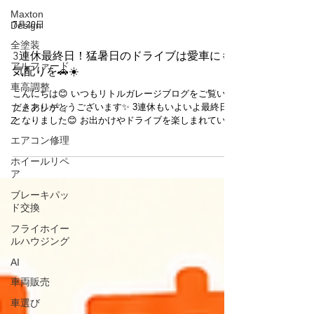
Maxton
Design
全塗装
7月20日
アルファード
3連休最終日！猛暑日のドライブは愛車にも
車高調整
気配りを🚗☀️
フェアレディ
こんにちは😊 いつもリトルガレージブログをご覧いた
Z
だきありがとうございます✨ 3連休もいよいよ最終日
エアコン修理
となりました😊 お出かけやドライブを楽しまれている
方も多いのではないでしょうか？🚗✨ 本日は最高気温
ホイールリペ
38℃と、厳しい暑さが予想されています🥵☀️ このよう
ア
な猛暑日は、人だけでなくお車にも大きな負担がかか
ブレーキパッ
ります。 特に、 🔧 エンジンオイル 🔧 冷却水 🔧 バッ
ド交換
テリー 🔧 エアコンの効き などは、夏場にしっかりチ
ェックしておきたいポイントです😊 また、長時間の運
フライホイー
転前や帰宅後に愛車の状態を確認しておくことで、思
ルハウジング
わぬトラブルの予防にもつながります✨ リトルガレー
ジでは、R35 GT-Rをはじめ、スポーツカーから一般車
AI
両まで幅広く点検・メンテナンスを承っております🚗
車両販売
🔧 「最近エアコンの効きが気になる…」「長距離を走
ったので点検してほしい！」 そんなご相談もお気軽に
車選び