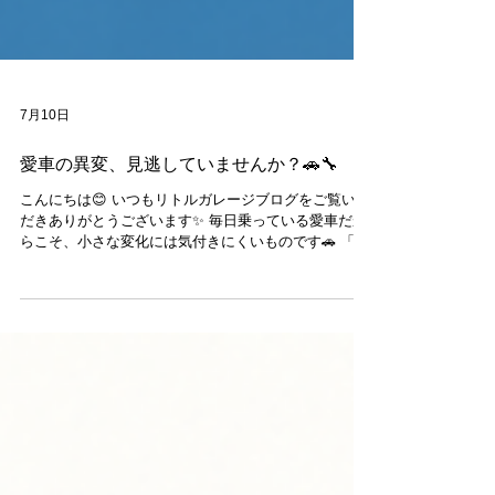
7月10日
愛車の異変、見逃していませんか？🚗🔧
こんにちは😊 いつもリトルガレージブログをご覧いた
だきありがとうございます✨ 毎日乗っている愛車だか
らこそ、小さな変化には気付きにくいものです🚗 「な
んとなく音が違う気がする…」 「最近乗り心地が変わ
ったかも…」 「エアコンの効きが弱くなった？」 そん
な小さな違和感が、実はお車からのサインかもしれま
せん😊 異音や振動、オイル漏れ、タイヤの偏摩耗など
は、早めの点検によって大きなトラブルを防げる場合
があります🔧 特にこれから夏本番を迎え、お出かけや
ドライブの機会も増える季節🌻 安心して愛車と過ごす
ためにも、定期的な点検がおすすめです✨ リトルガレ