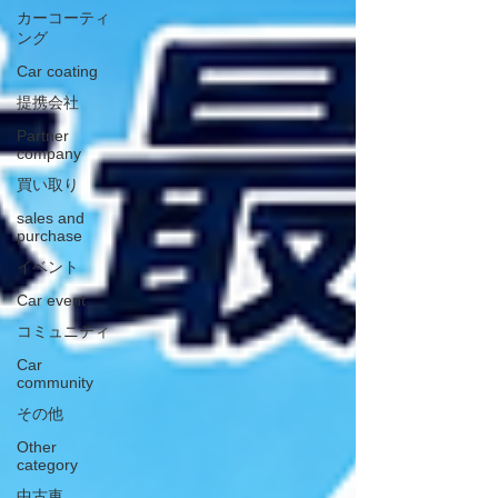
カーコーティ
ング
Car coating
提携会社
Partner
company
買い取り
sales and
purchase
イベント
Car event
コミュニティ
Car
community
その他
Other
category
中古車