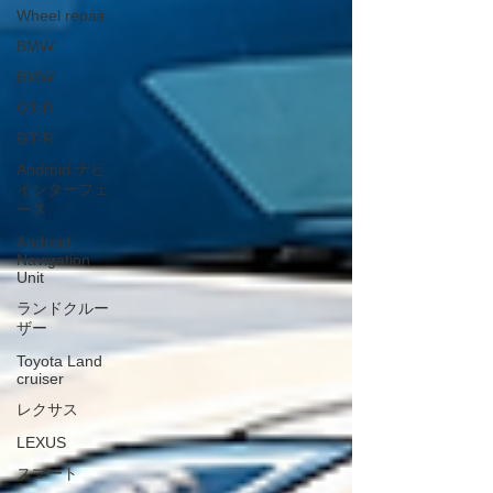
Wheel repair
BMW
BMW
GT-R
GT-R
Android ナビ
インターフェ
ース
Android
Navigation
Unit
ランドクルー
ザー
Toyota Land
cruiser
レクサス
LEXUS
スマート