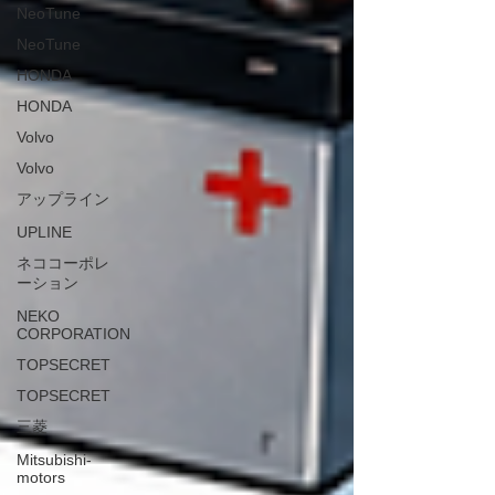
NeoTune
NeoTune
HONDA
HONDA
Volvo
Volvo
アップライン
UPLINE
ネココーポレ
ーション
NEKO
CORPORATION
TOPSECRET
TOPSECRET
三菱
Mitsubishi-
motors