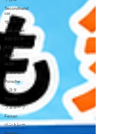
Secondhand
car
セール
Sale outlet
R35 GT-R
R35 GT-R
AUDI
AUDI
ポルシェ
Porsche
トヨタ
Toyota
フェラーリ
Ferrari
ベントレー
Bentley