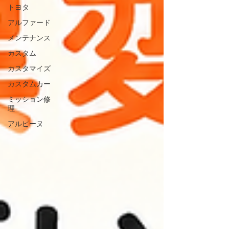
お問い合わせください😊💛 暑い日が続きますので、水
トヨタ
分補給や休憩を取りながら、安全運転で素敵な連休最
終日をお過ごしください☀️✨ 皆さまのご来店を心より
アルファード
お待ちしております�
メンテナンス
カスタム
カスタマイズ
カスタムカー
ミッション修
理
アルピーヌ