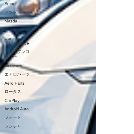
Smart
マツダ
Mazda
メンテナンス
Car
maintenance
ドライブレコ
ーダー
dashcam
エアロパーツ
Aero Parts
ロータス
CarPlay
Android Auto
フォード
ランチャ