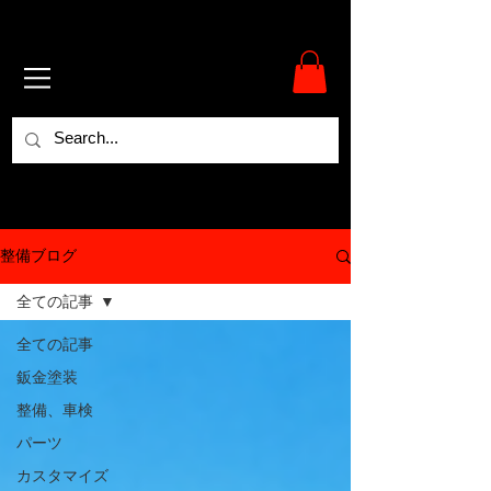
整備ブログ
全ての記事
全ての記事
鈑金塗装
整備、車検
パーツ
カスタマイズ