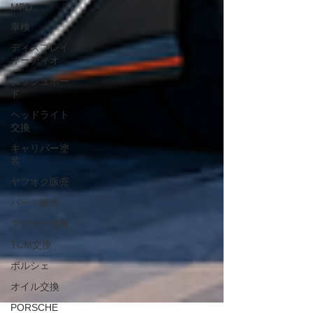
MFD
車検
ディスプレイ
オーディオ
ダッシュボー
ド
ヘッドライト
交換
キャリパー塗
装
ヤフオク販売
パーツ販売
マフラー交換
TCM交換
ポルシェ
オイル交換
PORSCHE