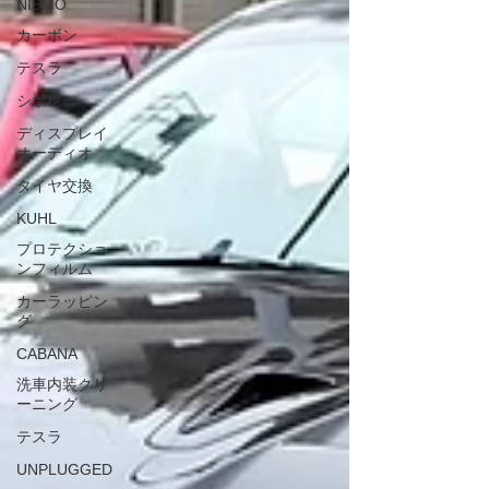
NISMO
カーボン
テスラ
シボレー
ディスプレイ
オーディオ
タイヤ交換
KUHL
プロテクショ
ンフィルム
カーラッピン
グ
CABANA
洗車内装クリ
ーニング
テスラ
UNPLUGGED