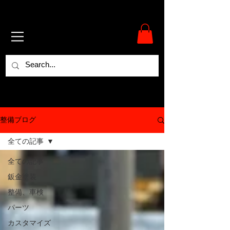
整備ブログ
全ての記事
全ての記事
鈑金塗装
整備、車検
パーツ
カスタマイズ