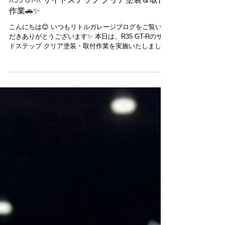
5月24日
R35 GT-R サイドステップ クリア塗装＆取付
作業🚗✨
こんにちは😊 いつもリトルガレージブログをご覧いた
だきありがとうございます✨ 本日は、R35 GT-Rのサイ
ドステップ クリア塗装・取付作業を実施いたしました
🚗✨ こちらのお客様は、長くご利用いただいている特
別なお客様で、いつもご依頼いただき誠にありがとう
ございます😊 今回はサイドステップのクリア塗装を行
い、丁寧に仕上げた後、車両へ取り付け作業を実施い
たしました🔧✨ クリア塗装を施すことで、カーボンや
塗装面の質感・艶感もさらに美しく仕上がっておりま
す😏 取り付け後は車両全体の統一感も増し、よりスポ
ーティで高級感のあるスタイルとなりました👍✨
【📸】 📷ビフォア この度もご依頼いただきありがとう
ございました😊🚗✨ カスタムや板金塗装、メテナンス
のご相談もお気軽にどうぞ🔧✨ 皆さまのご来店を心よ
りお待ちしております💛