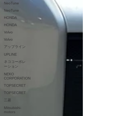
NeoTune
NeoTune
HONDA
HONDA
Volvo
Volvo
アップライン
UPLINE
ネココーポレ
ーション
NEKO
CORPORATION
TOPSECRET
TOPSECRET
三菱
Mitsubishi-
motors