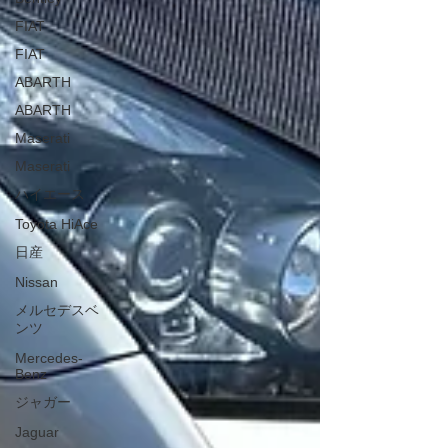
FIAT
FIAT
ABARTH
ABARTH
Maserati
Maserati
ハイエース
Toyota HiAce
日産
Nissan
メルセデスベ
ンツ
Mercedes-
Benz
ジャガー
Jaguar