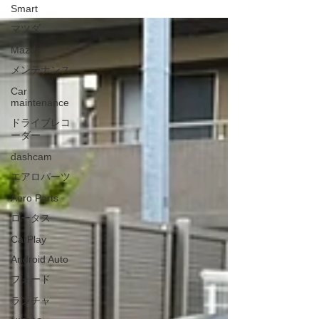
Smart
様で、今回もご依頼いただき誠にありがとうございま
す😊 ボンネットはお車の印象を大きく左右する部分で
マツダ
もあり、クリア塗装を行うことで艶感や質感がさらに
Mazda
美しく仕上がりました😏✨ 細かな状態も確認しなが
ら、丁寧に施工を進めさせていただきました🔧 施工後
メンテナンス
はボディ全体の存在感もさらに増し、とても綺麗な仕
Car
上がりとなっております👍✨ 無事に作業も完了し、ご
maintenance
納車させていただきました😊🚗✨ 【📸写真】 ・施工前
・施工後 この度もご依頼いただきありがとうございま
ドライブレコ
した✨ 板金塗装やメンテナンス、カスタムのご相談も
ーダー
お気軽にどうぞ🔧✨ 皆さまのご来店を心よりお待ちし
dashcam
ております💛
エアロパーツ
Aero Parts
ロータス
CarPlay
Android Auto
フォード
ランチャ