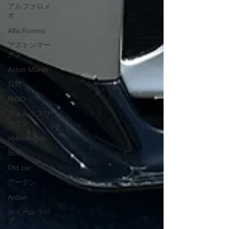
アルファロメ
オ
Alfa Romeo
アストンマー
チン
Aston Martin
日野
HINO
フォルクスワ
ーゲン
Volkswagen
旧車
Old car
アーデン
Arden
ホイールリペ
ア