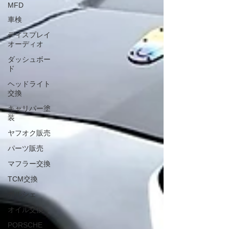
MFD
車検
ディスプレイ
オーディオ
ダッシュボー
ド
ヘッドライト
交換
キャリパー塗
装
ヤフオク販売
パーツ販売
マフラー交換
TCM交換
ポルシェ
オイル交換
PORSCHE