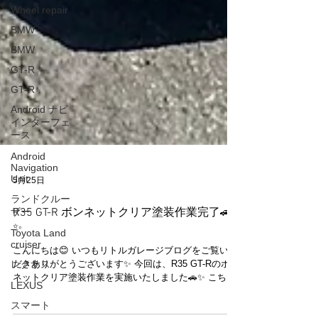
Wheel repair
BMW
BMW
GT-R
GT-R
Android ナビ
インターフェ
ース
Android
Navigation
Unit
ランドクルー
5月25日
ザー
Toyota Land
R35 GT-R ボンネットクリア塗装作業完了🚗
cruiser
✨
レクサス
こんにちは😊 いつもリトルガレージブログをご覧いた
LEXUS
だきありがとうございます✨ 今回は、R35 GT-Rのボン
ネットクリア塗装作業を実施いたしました🚗✨ こちら
スマート
のお客様は長くご利用いただいているリピートのお客