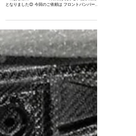
🚗 R35 GT-R フロントバンパー＆内装パネル
カスタム
こんにちは、リトルガレージです！ 本日は、リピータ
ーのお客様の R35 GT-R の作業が完了し、無事に納車
となりました😊 今回のご依頼は フロントバンパー交
換 と 内装パネル塗装（ボディ同色レッド） です。 🔧
作業内容 ・フロントバンパー交換・内装パネル塗装
（ボディ同色レッド仕上げ） 統一感のある鮮やかな赤
が、GT-Rの迫力あるスタイルをより際立たせます🔥 📸
Before / After Before After 仕上がりをご覧になったオ
ーナー様からも「想像以上の仕上がり！」と嬉しいお
言葉をいただきました✨ いつもリトルガレージをご利
用いただき、ありがとうございます！ 今回のように外
装だけでなく、内装のカラーカスタムもご相談可能で
すので、ぜひお気軽にご相談ください😌