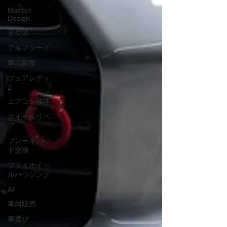
Maxton
Design
全塗装
アルファード
車高調整
フェアレディ
Z
エアコン修理
ホイールリペ
ア
ブレーキパッ
ド交換
フライホイー
ルハウジング
AI
車両販売
車選び