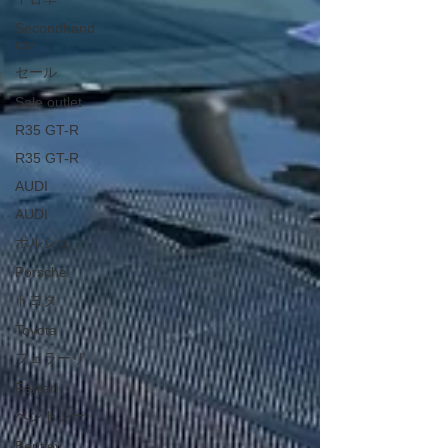
Secondhand
car
セール
Sale outlet
R35 GT-R
R35 GT-R
AUDI
AUDI
ポルシェ
Porsche
トヨタ
Toyota
フェラーリ
Ferrari
ベントレー
Bentley