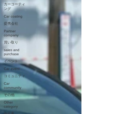
カーコーティ
ング
Car coating
提携会社
Partner
company
買い取り
sales and
purchase
イベント
Car event
コミュニティ
Car
community
その他
Other
category
中古車