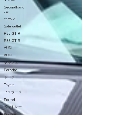
Secondhand
car
セール
Sale outlet
R35 GT-R
R35 GT-R
AUDI
AUDI
ポルシェ
Porsche
トヨタ
Toyota
フェラーリ
Ferrari
ベントレー
Bentley