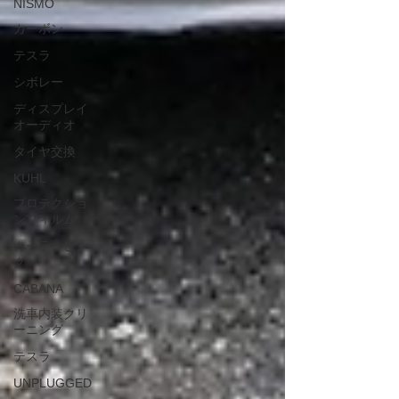
NISMO
カーボン
テスラ
シボレー
ディスプレイ
オーディオ
タイヤ交換
KUHL
プロテクショ
ンフィルム
カーラッピン
グ
CABANA
洗車内装クリ
ーニング
テスラ
UNPLUGGED