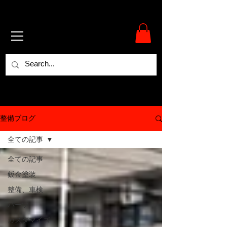
整備ブログ
全ての記事
全ての記事
鈑金塗装
整備、車検
パーツ
カスタマイズ