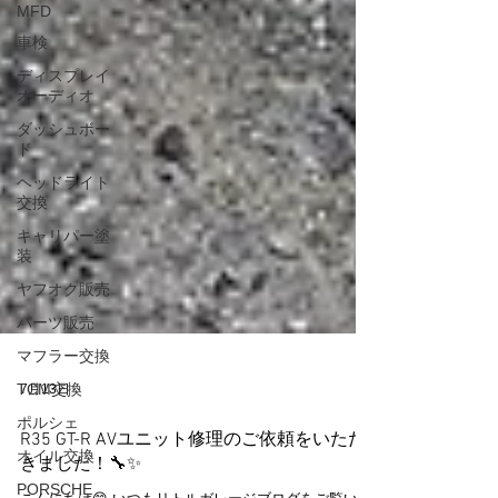
MFD
車検
ディスプレイ
オーディオ
ダッシュボー
ド
ヘッドライト
交換
キャリパー塗
装
ヤフオク販売
パーツ販売
マフラー交換
TCM交換
7月13日
ポルシェ
オイル交換
R35 GT-R AVユニット修理のご依頼をいただ
PORSCHE
きました！🔧✨