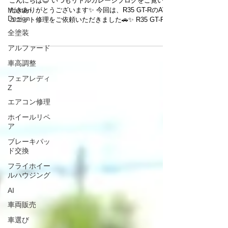
Maxton
こんにちは😊 いつもリトルガレージブログをご覧いた
Design
だきありがとうございます✨ 今回は、R35 GT-RのAV
全塗装
ユニット修理をご依頼いただきました🚗✨ R35 GT-Rで
は、年式や使用状況によりAVユニットに不具合が発生
アルファード
することがあり、画面表示や各種機能に影響が出るケ
ースがあります。 今回はAVユニットを取り外し、修理
車高調整
はネココーポレーション様へ依頼いたしました🔧 修理
フェアレディ
完了後はリトルガレージにてユニットの取付を行い、
Z
各機能の動作確認までしっかり実施しております😊✨
一つひとつの工程を丁寧に確認し、お客様に安心して
エアコン修理
お乗りいただける状態へと仕上げました🚗 【📸】 この
ホイールリペ
度はご依頼いただき、誠にありがとうございました😊
ア
リトルガレージでは、R35 GT-RのAVユニット修理を
はじめ、メンテナンス・修理・カスタムまで幅広く対
ブレーキパッ
応しております🔧✨ AVユニットに関するお困りごとや
ド交換
気になる症状がございましたら、お気軽にご相談くだ
フライホイー
さい😊🚗💛 皆さまのご来店を心よりお待ちしておりま
ルハウジング
す✨
AI
車両販売
車選び