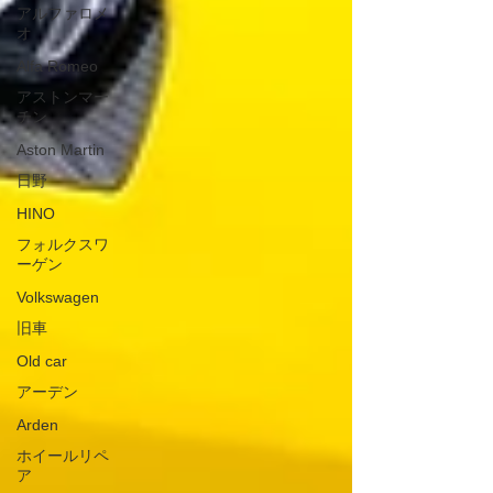
アルファロメ
オ
Alfa Romeo
アストンマー
チン
Aston Martin
日野
HINO
フォルクスワ
ーゲン
Volkswagen
旧車
Old car
アーデン
Arden
ホイールリペ
ア