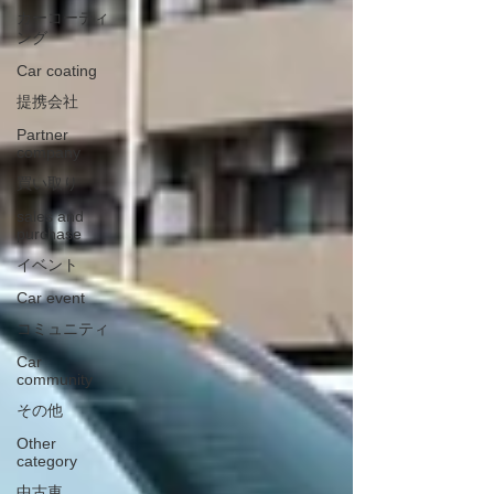
カーコーティ
ング
Car coating
提携会社
Partner
company
買い取り
sales and
purchase
イベント
Car event
コミュニティ
Car
community
その他
Other
category
中古車