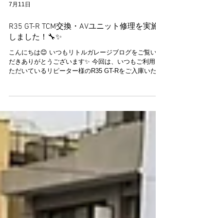
7月11日
R35 GT-R TCM交換・AVユニット修理を実施
しました！🔧✨
こんにちは😊 いつもリトルガレージブログをご覧いた
だきありがとうございます✨ 今回は、いつもご利用い
ただいているリピーター様のR35 GT-Rをご入庫いただ
きました🚗✨ いつもご愛顧いただき、誠にありがとう
ございます😊 今回の作業では、TCM（トランスミッシ
ョンコントロールモジュール）の交換・学習作業を実
施しました🔧 交換後は学習作業まで丁寧に行い、本来
の性能を発揮できるよう仕上げています✨ また、初期
型AVユニットの修理も実施しました😊 AVユニットの
修理につきましては、ネココーポレーション様へ修理
を依頼し、リトルガレージではユニットの脱着・動作
確認・取付作業を担当いたしました🔧 各工程をしっか
り確認しながら作業を進め、安心してお乗りいただけ
る状態へと仕上げています🚗✨ 【📸】 この度もご依頼
いただき、誠にありがとうございました😊 リトルガレ
ージでは、R35 GT-RのTCM交換やAVユニット修理を