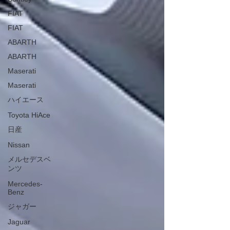
FIAT
FIAT
ABARTH
ABARTH
Maserati
Maserati
ハイエース
Toyota HiAce
日産
Nissan
メルセデスベ
ンツ
Mercedes-
Benz
ジャガー
Jaguar