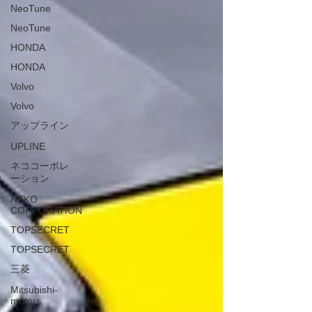
NeoTune
NeoTune
HONDA
HONDA
Volvo
Volvo
アップライン
UPLINE
ネココーポレ
ーション
NEKO
CORPORATION
TOPSECRET
TOPSECRET
三菱
Mitsubishi-
motors