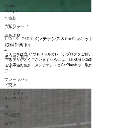
Maxton
Design
全塗装
アルファード
7月8日
車高調整
フェアレディ
LEXUS LC500 メンテナンス＆CarPlayキット
Z
取付作業！✨
エアコン修理
こんにちは😊 いつもリトルガレージブログをご覧いた
ホイールリペ
だきありがとうございます✨ 今回は、LEXUS LC500を
ア
ご入庫いただき、メンテナンスとCarPlayキット取付作
業を実施いたしました🚗✨ 今回の作業では、フロント
ブレーキパッ
ガラスモールの交換をはじめ、フロントバンパーの脱
ド交換
着、左サイドブラケット交換、左ヘッドライト周辺の
フライホイー
点検を行い、各部を丁寧に整備いたしました🔧 また、
ルハウジング
お客様がお持ち込みになられたCarPlayキットの取付も
施工✨ 配線や動作確認を行いながら、快適にお使いい
AI
ただけるよう丁寧に取り付けを進めました😊 さらに、
車両販売
車高調整と四輪アライメントも実施し、走行性能とバ
ランスをしっかり整えております🚗 さまざまな作業を
車選び
行い、お客様にも安心してお乗りいただける一台へと