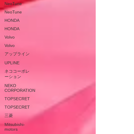
NeoTune
NeoTune
HONDA
HONDA
Volvo
Volvo
アップライン
UPLINE
ネココーポレ
ーション
NEKO
CORPORATION
TOPSECRET
TOPSECRET
三菱
Mitsubishi-
motors