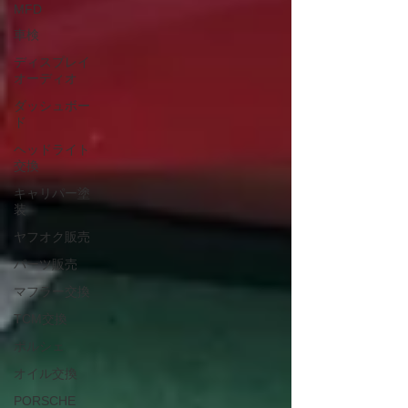
MFD
車検
ディスプレイ
オーディオ
ダッシュボー
ド
ヘッドライト
交換
キャリパー塗
装
ヤフオク販売
パーツ販売
マフラー交換
TCM交換
ポルシェ
オイル交換
PORSCHE