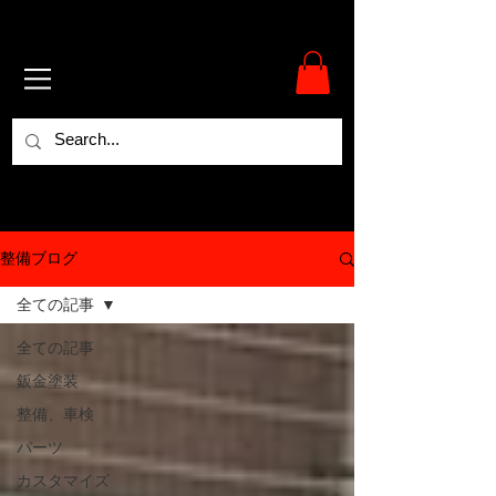
整備ブログ
全ての記事
全ての記事
鈑金塗装
整備、車検
パーツ
カスタマイズ