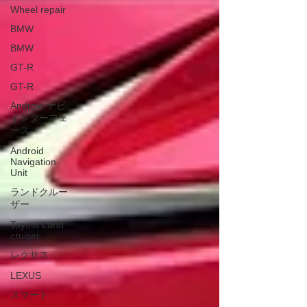
Wheel repair
BMW
BMW
GT-R
GT-R
Android ナビ
インターフェ
ース
Android
Navigation
Unit
ランドクルー
ザー
Toyota Land
cruiser
レクサス
LEXUS
スマート