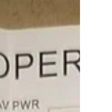
頼となり、これからお車の状態を確認しながら丁寧に
作業を進めてまいります🔧🎨 ボディラインの美しい車
両だからこそ、仕上がりの自然さや塗装の質感にもこ
だわって施工を行ってまいります👍 【📸】 完成後の様
子も改めてご紹介予定です😊🚗✨ 板金塗装やメンテナ
ンス、カスタムのご相談もお気軽にどうぞ🔧✨ 皆さま
のご来店を心よりお待ちしております💛