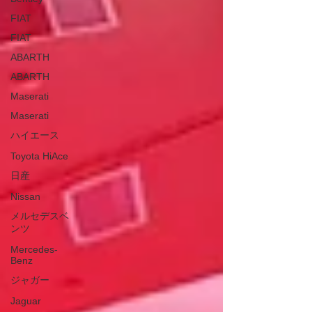
FIAT
FIAT
ABARTH
ABARTH
Maserati
Maserati
ハイエース
Toyota HiAce
日産
Nissan
メルセデスベ
ンツ
Mercedes-
Benz
ジャガー
Jaguar