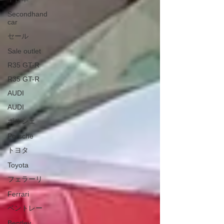
Secondhand
car
セール
Sale outlet
R35 GT-R
R35 GT-R
AUDI
AUDI
ポルシェ
Porsche
トヨタ
Toyota
フェラーリ
Ferrari
ベントレー
Bentley