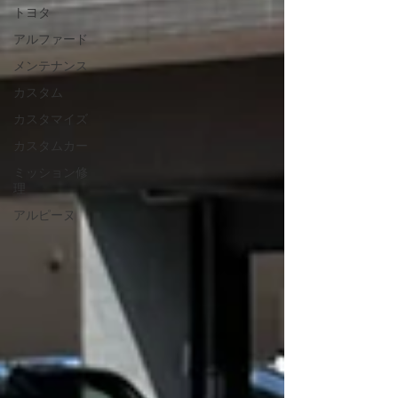
トヨタ
仕上がりました✨ 【📸】 この度はご依頼いただき、誠
にありがとうございました😊 リトルガレージでは、
アルファード
R35 GT-Rはもちろん、LEXUSをはじめとする国産
車・輸入車のメンテナンスやカスタムにも幅広く対応
メンテナンス
しております🔧 CarPlayキットなどのお持ち込みパー
カスタム
ツの取付についても、
カスタマイズ
カスタムカー
ミッション修
理
アルピーヌ