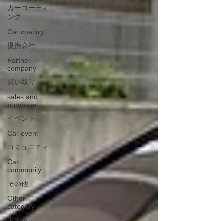
カーコーティ
ング
Car coating
提携会社
Partner
company
買い取り
sales and
purchase
イベント
Car event
コミュニティ
Car
community
その他
Other
category
中古車