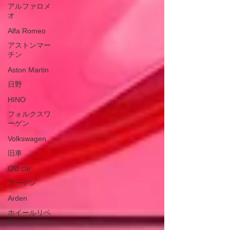
アルファロメ
オ
Alfa Romeo
アストンマー
チン
Aston Martin
日野
HINO
フォルクスワ
ーゲン
Volkswagen
旧車
Old car
アーデン
Arden
ホイールリペ
ア