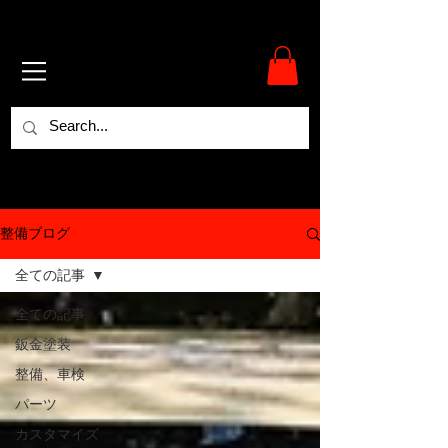
整備ブログ
全ての記事
全ての記事
鈑金塗装
整備、車検
パーツ
カスタマイズ