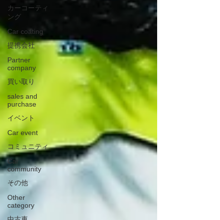
カーコーティ
ング
Car coating
提携会社
Partner
company
買い取り
sales and
purchase
イベント
Car event
コミュニティ
Car
community
その他
Other
category
中古車