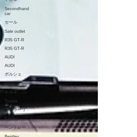
Secondhand
car
セール
Sale outlet
R35 GT-R
R35 GT-R
AUDI
AUDI
ポルシェ
Porsche
トヨタ
Toyota
フェラーリ
Ferrari
ベントレー
Bentley