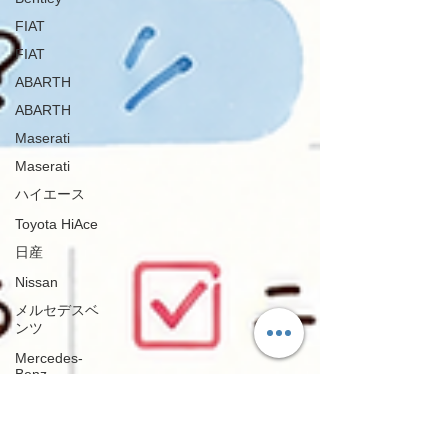
FIAT
FIAT
ABARTH
ABARTH
Maserati
Maserati
ハイエース
Toyota HiAce
日産
Nissan
メルセデスベ
ンツ
Mercedes-
Benz
ジャガー
Jaguar