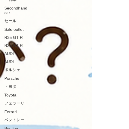
Secondhand
car
セール
Sale outlet
R35 GT-R
R35 GT-R
AUDI
AUDI
ポルシェ
Porsche
トヨタ
Toyota
フェラーリ
Ferrari
ベントレー
Bentley