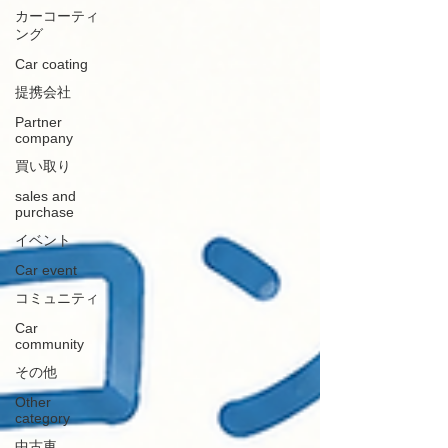
カーコーティ
ング
Car coating
提携会社
Partner
company
買い取り
sales and
purchase
イベント
Car event
コミュニティ
Car
community
その他
Other
category
中古車