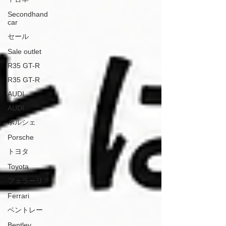
Secondhand
car
セール
Sale outlet
R35 GT-R
R35 GT-R
AUDI
AUDI
ポルシェ
Porsche
トヨタ
Toyota
フェラーリ
Ferrari
ベントレー
Bentley