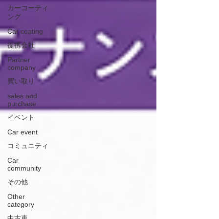
カーコーティ
ング
Car coating
提携会社
Partner
company
買い取り
sales and
purchase
イベント
Car event
コミュニティ
Car
community
その他
Other
category
中古車