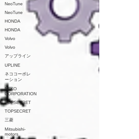
NeoTune
NeoTune
HONDA
HONDA
Volvo
Volvo
アップライン
UPLINE
ネココーポレ
ーション
NEKO
CORPORATION
TOPSECRET
TOPSECRET
三菱
Mitsubishi-
motors