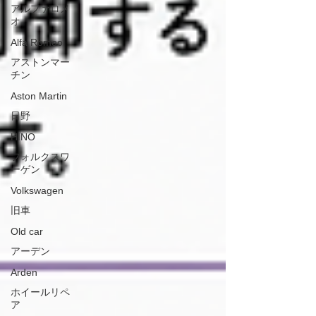
アルファロメ
オ
Alfa Romeo
アストンマー
チン
Aston Martin
日野
HINO
フォルクスワ
ーゲン
Volkswagen
旧車
Old car
アーデン
Arden
ホイールリペ
ア