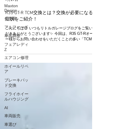
Maxton
7月17日
Design
全塗装
R35 GT-R TCM交換とは？交換が必要になる
アルファード
症状をご紹介！
車高調整
こんにちは😊 いつもリトルガレージブログをご覧いた
だきありがとうございます✨ 今回は、R35 GT-Rオーナ
フェアレディ
ー様からお問い合わせをいただくことの多い「TCM交
Z
換」についてご紹介します😊 TCM（トランスミッショ
エアコン修理
ンコントロールモジュール）は、GR6ミッションを電
子制御する重要なユニットです🔧 長年使用していると
ホイールリペ
経年劣化などにより、不具合が発生する場合がありま
ア
す。 変速時の違和感や警告灯の点灯など、気になる症
ブレーキパッ
状がある場合は、早めの点検をおすすめしておりま
ド交換
す。 リトルガレージでは、TCM交換はもちろん、交換
後の学習作業まで丁寧に対応し、お車本来の性能を発
フライホイー
揮できるよう仕上げています✨ これまでにも多くの
ルハウジング
R35 GT-Rオーナー様よりご依頼をいただき、豊富な施
AI
工実績がございます😊 「最近変速が気になる…」
「TCM交換について相談したい」 そんな時は、お気軽
車両販売
にリトルガレージまでお問い合わせください🚗✨ R35
車選び
GT-Rのメンテナンス・修理・カスタムまで幅広くサポ