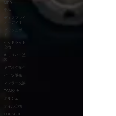
MFD
車検
ディスプレイ
オーディオ
ダッシュボー
ド
ヘッドライト
交換
キャリパー塗
装
ヤフオク販売
パーツ販売
マフラー交換
TCM交換
ポルシェ
オイル交換
PORSCHE