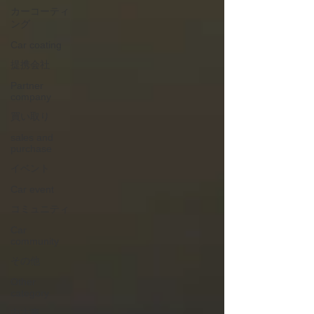
カーコーティ
ング
Car coating
提携会社
Partner
company
買い取り
sales and
purchase
イベント
Car event
コミュニティ
Car
community
その他
Other
category
中古車