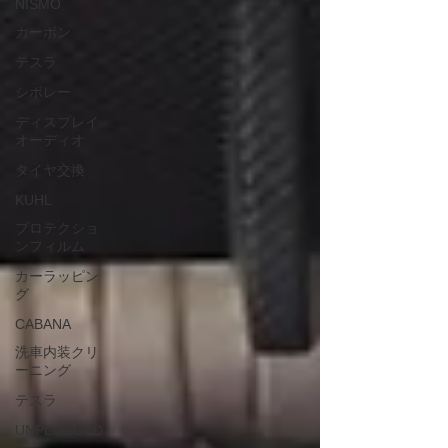
NISMO
カーボン
テスラ
シボレー
ディスプレイ
オーディオ
タイヤ交換
KUHL
プロテクショ
ンフィルム
カーラッピン
グ
CABANA
洗車内装クリ
ーニング
テスラ
UNPLUGGED