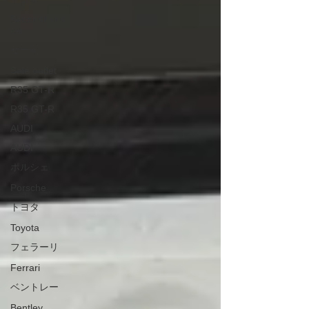
Secondhand
car
セール
Sale outlet
R35 GT-R
R35 GT-R
AUDI
AUDI
ポルシェ
Porsche
トヨタ
Toyota
フェラーリ
Ferrari
ベントレー
Bentley