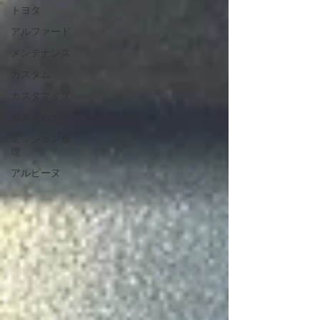
R35 GT-Rをはじめ、BMW M3などのスポーツカーや輸
トヨタ
入車のメンテナンスにも対応しております🔧 オイル交
換や点検など、お車のコンディションが気になる方
アルファード
は、お気軽にご相談ください😊 この度はご依頼いただ
メンテナンス
き、誠にありがとうございました。 今後ともリトルガ
レージをよろしくお願いいたします🚗✨
カスタム
カスタマイズ
カスタムカー
ミッション修
理
アルピーヌ