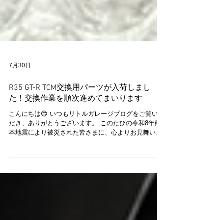
7月30日
R35 GT-R TCM交換用パーツが入荷しまし
た！交換作業を順次進めてまいります
こんにちは😊 いつもリトルガレージブログをご覧いた
だき、ありがとうございます。 このたびの令和8年熊
本地震により被災された皆さまに、心よりお見舞い申
し上げます。被災地の一日も早い復旧・復興と、皆さ
まが安心して日常を取り戻せることを心よりお祈り申
し上げます。 現在、TCM交換をご予定いただいている
R35 GT-Rのお客様が複数いらっしゃいますが、その交
換用パーツが無事入荷いたしました✨ これから順次、
交換作業を進めてまいります🔧 TCM（トランスミッシ