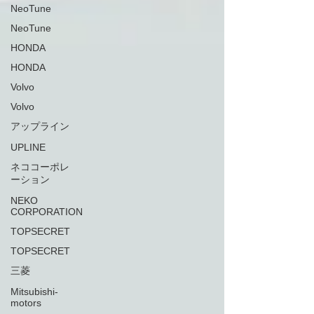
NeoTune
NeoTune
HONDA
HONDA
Volvo
Volvo
アップライン
UPLINE
ネココーポレ
ーション
NEKO
CORPORATION
TOPSECRET
TOPSECRET
三菱
Mitsubishi-
motors