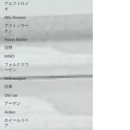
アルファロメ
オ
Alfa Romeo
アストンマー
チン
Aston Martin
日野
HINO
フォルクスワ
ーゲン
Volkswagen
旧車
Old car
アーデン
Arden
ホイールリペ
ア