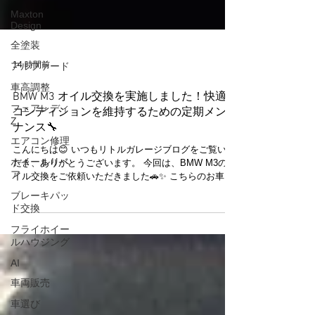
Maxton
Design
全塗装
アルファード
14 時間前
車高調整
フェアレディ
BMW M3 オイル交換を実施しました！快適な
Z
コンディションを維持するための定期メンテ
エアコン修理
ナンス🔧
ホイールリペ
こんにちは😊 いつもリトルガレージブログをご覧いた
ア
だき、ありがとうございます。 今回は、BMW M3のオ
ブレーキパッ
イル交換をご依頼いただきました🚗✨ こちらのお車
ド交換
は、いつもご利用いただいているお客様のお車です。
エンジンオイルは、お車の性能を維持するうえで欠か
フライホイー
せない重要なメンテナンスのひとつです。 定期的に交
ルハウジング
換することで、エンジン内部を良好な状態に保ち、本
来のパフォーマンスを維持することにつながります😊
AI
特にBMW M3のような高性能モデルは、日頃から適切
車両販売
なメンテナンスを行うことで、より安心してドライビ
ングを楽しんでいただけます。 リトルガレージでは、
車選び