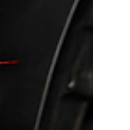
ョンコントロールモジュール）は、GR6ミッションの
制御を担う重要な部品です。 シフトチェンジ時の違和
感や警告灯の点灯など、気になる症状がある場合は、
早めの点検・診断をおすすめしております。 交換作業
の様子や作業後のレポートにつきましても、今後ブロ
グでご紹介していく予定ですので、ぜひ楽しみにお待
ちください😊 リトルガレージでは、R35 GT-Rのメン
テナンス・修理・車検・カスタムまで幅広く対応して
おります。 GT-Rのことで気になることがございました
ら、お気軽にお問い合わせください。...