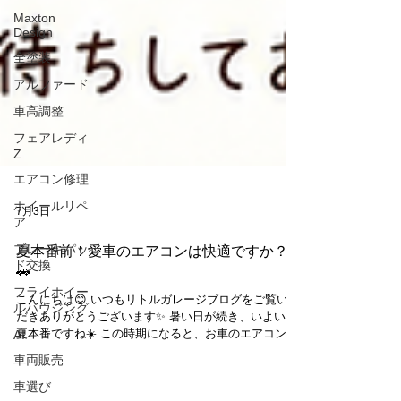
Maxton
Design
全塗装
アルファード
車高調整
フェアレディ
Z
エアコン修理
ホイールリペ
ア
7月3日
ブレーキパッ
ド交換
夏本番前！愛車のエアコンは快適ですか？☀️
フライホイー
🚗
ルハウジング
こんにちは😊 いつもリトルガレージブログをご覧いた
AI
だきありがとうございます✨ 暑い日が続き、いよいよ
夏本番ですね☀️ この時期になると、お車のエアコンに
車両販売
関するご相談も増えてきます🚗❄️ 「冷えが悪くなっ
車選び
た…」「風が弱い気がする…」「エアコンをつけると