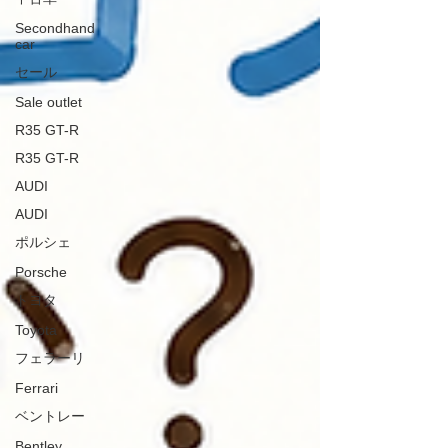
Secondhand
car
セール
Sale outlet
R35 GT-R
R35 GT-R
AUDI
AUDI
ポルシェ
Porsche
トヨタ
Toyota
フェラーリ
Ferrari
ベントレー
Bentley