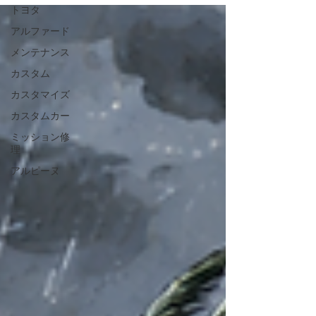
ニオイが気になる…」 そんな症状はありませんか？🤔
トヨタ
エアコンは快適性だけでなく、夏場のドライブを安全
アルファード
に楽しむためにも大切な装備です✨ 気になる症状があ
る場合は、早めの点検がおすすめです🔧 リトルガレー
メンテナンス
ジでは、R35 GT-Rをはじめ、一般車両の点検・メンテ
ナンスにも幅広く対応しております😊 「ちょっと気に
カスタム
なるな…」ということでも、お気軽にご相談ください
カスタマイズ
🚗💛 皆さまが快適に夏のドライブを楽しめるよう、ス
タッフ一同しっかりサポートいたします✨ 皆さまのご
カスタムカー
来店を心よりお待ちしております😊
ミッション修
理
アルピーヌ