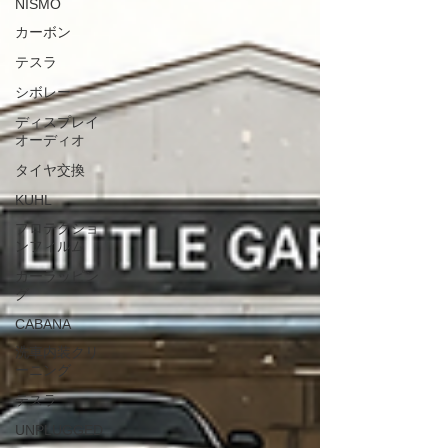
NISMO
カーボン
テスラ
シボレー
ディスプレイ
オーディオ
タイヤ交換
KUHL
プロテクショ
ンフィルム
カーラッピン
グ
CABANA
洗車内装クリ
ーニング
テスラ
UNPLUGGED