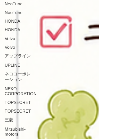
NeoTune
NeoTune
HONDA
HONDA
Volvo
Volvo
アップライン
UPLINE
ネココーポレ
ーション
NEKO
CORPORATION
TOPSECRET
TOPSECRET
三菱
Mitsubishi-
motors