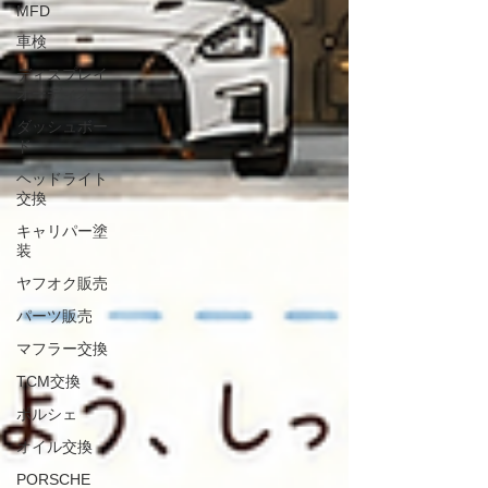
MFD
車検
ディスプレイ
オーディオ
ダッシュボー
ド
ヘッドライト
交換
キャリパー塗
装
ヤフオク販売
パーツ販売
マフラー交換
TCM交換
ポルシェ
オイル交換
PORSCHE