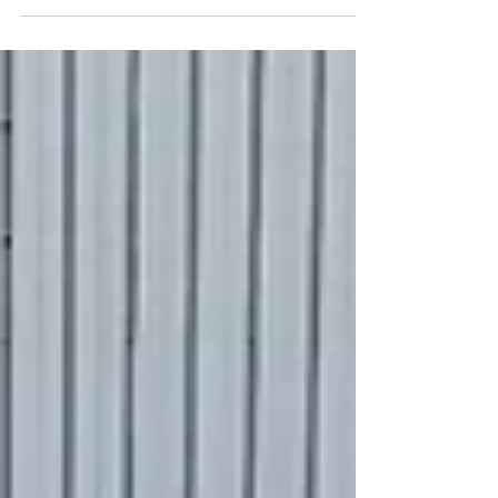
続いておりますが、週末にかけて台風の動向も気にな
る時期になってきました🌧️🌪️ ニュースではダブル台風
の発生も話題となっており、今後の進路によっては大
雨や強風の影響を受ける可能性があります💦 愛車を大
切にされている皆さまも、今のうちに備えを確認して
おくことをおすすめします🚗✨ 特にこの時期は、 🔧
ワイパーの拭き取り状態 🔧 タイヤの溝や空気圧 🔧 バ
ッテリーの状態 🔧 ライト類の点灯確認 などをチェッ
クしておくと安心です😊 また、強風が予想される場合
は飛来物の少ない場所へ駐車したり、屋外保管の場合
は周囲の状況を確認しておくことも大切です👍 R35
GT-Rをはじめとしたスポーツカーは車高が低い車両も
多いため、冠水した道路への進入は避け、安全を最優
先に行動しましょう🚗💨 台風シーズンは愛車への影響
も心配な時期ですが、事前の点検や備えによってトラ
ブルを防ぐことができます✨ お出かけ前や長距離ドラ
イブ前には、ぜひ愛車のコンディ