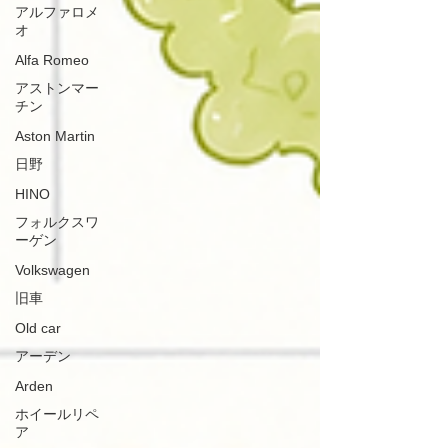
アルファロメ
オ
Alfa Romeo
アストンマー
チン
Aston Martin
日野
HINO
フォルクスワ
ーゲン
Volkswagen
旧車
Old car
アーデン
Arden
ホイールリペ
ア