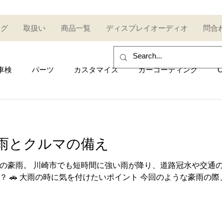
ログ
取扱い
商品一覧
ディスプレイオーディオ
問合
車検
パーツ
カスタマイズ
カーコーティング
C
sales and purchase
イベント
Car event
コミュ
雨とクルマの備え
Other category
中古車
Secondhand car
セール
の豪雨。 川崎市でも短時間に強い雨が降り、道路冠水や交通の
？ 🚗 大雨の時に気を付けたいポイント 今回のような豪雨の
UDI
AUDI
ポルシェ
Porsche
トヨタ
Toy