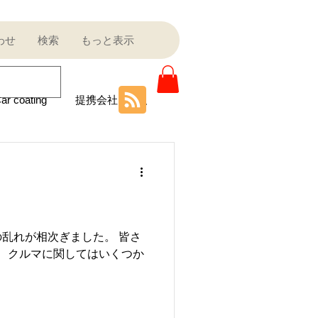
わせ
検索
もっと表示
ar coating
提携会社
ニティ
Sale outlet
乱れが相次ぎました。 皆さ
際、クルマに関してはいくつか
ota
フェラーリ