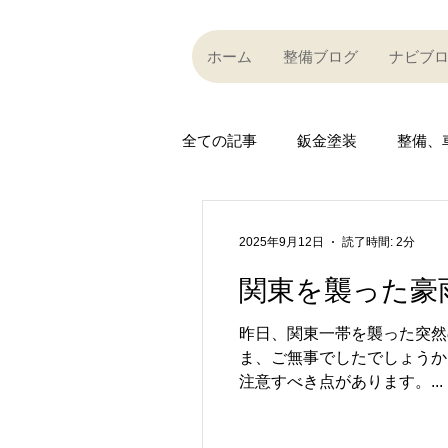
ホーム
整備ブログ
ナビブ
全ての記事
鈑金塗装
整備、
Partner company
買い取り
2025年9月12日
読了時間: 2分
関東を襲った豪
Car community
その他
昨日、関東一帯を襲った突然
ま、ご無事でしたでしょうか
R35 GT-R
R35 GT-R
A
注意すべき点があります。...