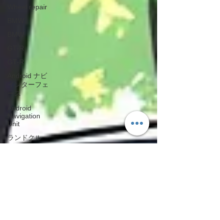
Wheel repair
BMW
BMW
GT-R
GT-R
Android ナビ
インターフェ
ース
Android
Navigation
Unit
ランドクルー
ザー
Toyota Land
cruiser
レクサス
LEXUS
スマート