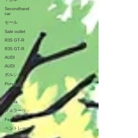
Secondhand
car
セール
Sale outlet
R35 GT-R
R35 GT-R
AUDI
AUDI
ポルシェ
Porsche
トヨタ
Toyota
フェラーリ
Ferrari
ベントレー
Bentley