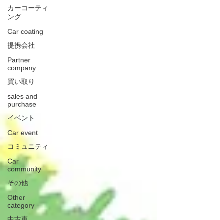
カーコーティ
ング
Car coating
提携会社
Partner
company
買い取り
sales and
purchase
イベント
Car event
コミュニティ
Car
community
その他
Other
category
中古車