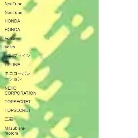
NeoTune
NeoTune
HONDA
HONDA
Volvo
Volvo
アップライン
UPLINE
ネココーポレ
ーション
NEKO
CORPORATION
TOPSECRET
TOPSECRET
三菱
Mitsubishi-
motors