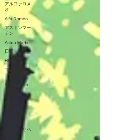
アルファロメ
オ
Alfa Romeo
アストンマー
チン
Aston Martin
日野
HINO
フォルクスワ
ーゲン
Volkswagen
旧車
Old car
アーデン
Arden
ホイールリペ
ア