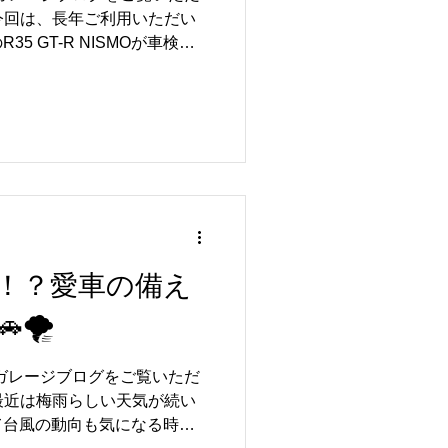
今回は、長年ご利用いただい
-Rを長く快適にお乗りいただくた
5 GT-R NISMOが車検整
ョンだけでなく、このような
 いつもリトルガレージをご愛
テナンスも大切です🚗✨
います😊 R35 GT-R
と専用装備を備えた特別なモデ
て維持していただくために
ンスは欠かせません🔧✨ 今
もちろんのこと、お車全体の
各部のコンディションをチェ
ていただきました👍 長く大
お車だからこそ、小さな変化
！？愛車の備え
検・整備を実施しております
-Rライフを楽しんでいただける
🌪️
いただきます🚗✨ 【📸】
だき、誠にありがとうござい
ルガレージブログをご覧いただ
、R35 GT-Rをはじめとした
最近は梅雨らしい天気が続い
・メンテナンス
て台風の動向も気になる時期