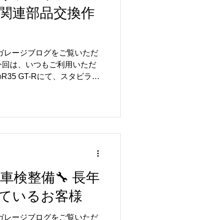
たうえで、一台一台に合わせ
関連部品交換作
ます😊 【📸】 この度もご
うございました😊 リトルガ
の点検・メンテナンス・修理・カ
ます🔧✨..
ルガレージブログをご覧いただ
今回は、いつもご利用いただ
35 GT-Rにて、スタビライ
施いたしました🚗✨ いつも
ざいます😊 今回の作業で
コネクティングロッド（スタ
ーブッシュの交換を行いまし
りの重要な構成部品で、コーナ
のバランスを支える役割を担
走行距離の増加により、ブッ
の摩耗が進むと、異音や乗り
MO 車検整備🔧 長年
性能の低下につながる場合が
ているお客様
果、部品の劣化が確認された
した😊 交換後は足回りのコ
ルガレージブログをご覧いただ
本来の安定した走行性能を取