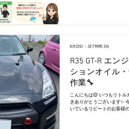
になってきました🌧️🌪️ 
話題となっており、今後の
影響を受ける可能性がありま
る皆さまも、今のうちに備
すめします🚗✨ 特にこの時期
状態 🔧 タイヤの溝や空気圧 
ト類の点灯確認 などをチェッ
6月23日
読了時間: 2分
た、強風が予想される場合
したり、屋外保管の場合は
R35 GT-R 
とも大切です👍 R35 GT
車高が低い車両も多いため
ションオイル・
け、安全を最優先に行動しまし
作業🔧
愛車への影響も心配な時期
よってトラブルを防ぐことが
こんにちは😊 いつもリト
距離ドライブ前には、ぜひ
きありがとうございます✨ 
いているリピートのお客様のR
交換メンテナンスを実施いた
いただきありがとうございま