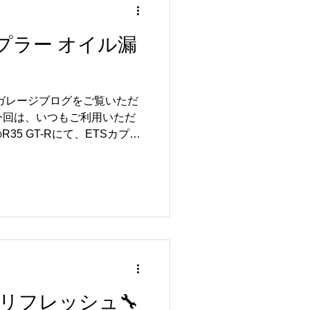
 今回は、普段お使いになら
整備をお任せいただきまし
TSカプラー オイル漏
ちろんのこと、ブレーキや足
各部をしっかり点検し、安全
寧に整備を進めさせていただ
仕事で活躍するハイエースだ
ルガレージブログをご覧いただ
いただける状態を維持するこ
今回は、いつもご利用いただ
ジでは、R35 GT-Rをはじめ
5 GT-Rにて、ETSカプラ
施いたしました🚗✨ いつも
ます😊 愛車のR35 GT-R
ムが施されており、大切に乗
一台です😊 今回はETSカ
るため、各部を丁寧に点検さ
検の結果、オイル漏れの状態を
てご説明させていただきまし
期的な点検を行うことで早期
愛車に乗り続けるためにも大
回りリフレッシュ🔧
👍 リトルガレージでは、お