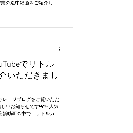
作業の途中経過をご紹介しま
て丁寧に作業を進めております
各所にこだわりのカスタムが
には、トップシークレット製の
れており、その存在感と迫力
ューンフロントバンパーの装
のバランスがさらに引き立
と仕上がる予定です😊 現在
階ですが、細部までこだわり
uTubeでリトル
す🔧 完成後の姿をご紹介で
介いただきまし
楽しみです✨ 【📸】 完成
でもご紹介いたしますので、
レージでは、R35 GT-Rのメ
エアロパーツの取付まで幅広
ルガレージブログをご覧いただ
お気軽にお問い合わせください
しいお知らせです📢✨ 人気
んの最新動画の中で、リトルガレ
🎉 今回は、スタッフ様が
タムをご依頼いただき、スポ