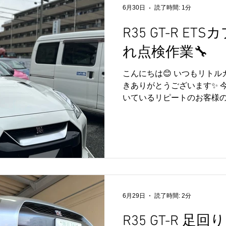
ご依頼いただいております
6月30日
読了時間: 1分
れているハイエースの車検
R35 GT-R E
た。 車検では法定点検はも
回り、エンジンルームなど
れ点検作業🔧
にお乗りいただけるよう丁
きました✨ 毎日の生活やお
こんにちは😊 いつもリト
からこそ、安心してお乗り
きありがとうございます✨ 
とが大切です👍 リトルガレー
いているリピートのお客様のR3
とした
ー周辺のオイル漏れ点検を実
ご依頼いただきありがとうござい
も各所にこだわりのカスタ
られていることが伝わってくる
プラー周辺の状態を確認す
せていただきました🔧 点
確認し、お車の現状につい
た。 このような症状は、定
6月29日
読了時間: 2分
発見につながり、安心して
R35 GT-R 足
切なメンテナンスの一つです