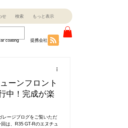
わせ
検索
もっと表示
ar coating
提携会社
ニティ
エヌチューンフロント
Sale outlet
行中！完成が楽
ota
フェラーリ
ルガレージブログをご覧いただ
は、R35 GT-Rのエヌチュ