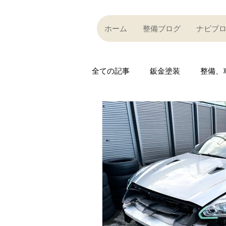
ホーム
整備ブログ
ナビブ
全ての記事
鈑金塗装
整備、
Partner company
買い取り
Car community
その他
R35 GT-R
R35 GT-R
A