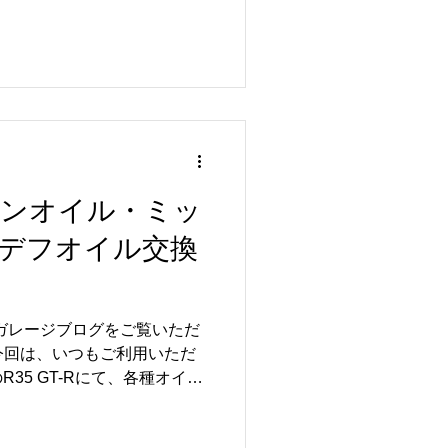
ニュースではダブル台風の発生も
進路によっては大雨や強風の
す💦 愛車を大切にされてい
えを確認しておくことをおす
は、 🔧 ワイパーの拭き取り
🔧 バッテリーの状態 🔧 ライ
クしておくと安心です😊 ま
は飛来物の少ない場所へ駐車
周囲の状況を確認しておくこ
エンジンオイル・ミッ
-Rをはじめとしたスポーツカーは
、冠水した道路への進入は避
デフオイル交換
ょう🚗💨 台風シーズンは
ですが、事前の点検や備えに
できます✨ お出かけ前や長
ルガレージブログをご覧いただ
愛車のコンディ
今回は、いつもご利用いただ
35 GT-Rにて、各種オイル
しました🚗✨ いつもご依頼
す😊 今回の作業では、エン