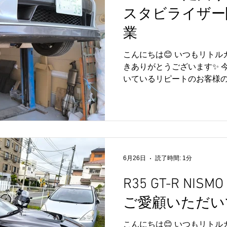
車の状態をしっかり確認し
スタビライザー
た最適なご提案を心掛けており
依頼いただき、誠にありがと
業
レージでは、R35 GT-R
スタムまで幅広く対応しており
こんにちは😊 いつもリト
きありがとうございます✨ 
いているリピートのお客様のR
ザー関連部品の交換作業を実
ご依頼いただきありがとうご
は、前後のスタビライザー
ビリンク）とスタビライザ
た🔧 これらの部品は足回
リング時の安定性や走行時
6月26日
読了時間: 1分
っています✨ 長年の使用や
シュの劣化やスタビリンク
R35 GT-R NIS
心地の変化、ハンドリング
ご愛顧いただい
あります。 今回は点検の結
ため交換作業を実施いたしま
こんにちは😊 いつもリト
ンディションが改善され、