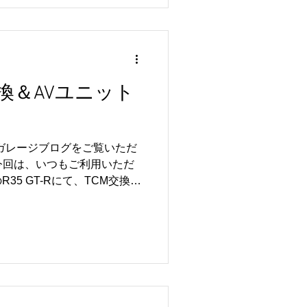
R6ミッションオイル交換、
ました🔧 R35 GT-Rの高
ためには、定期的なオイルメ
 エンジンオイルはもちろん
前後デフのオイルも走行に大
ります。 オイルは使用とと
CM交換＆AVユニット
め、定期的な交換を行うこと
持やトラブル予防につながり
ション学習も実施し、作業完了
ルガレージブログをご覧いただ
車させていただきました😊
今回は、いつもご利用いただ
お乗りいただくためには、このよ
35 GT-Rにて、TCM交換お
に重要です🚗✨ この度もご
施いたしました🚗✨ いつも
いました😊 リトルガ
ざいます😊 今回のお車は、
コントロールモジュール）の
作業をご依頼いただきました
GR6ミッションを制御する重要な
行性能を維持するために欠か
Vユニットはナビゲーションや