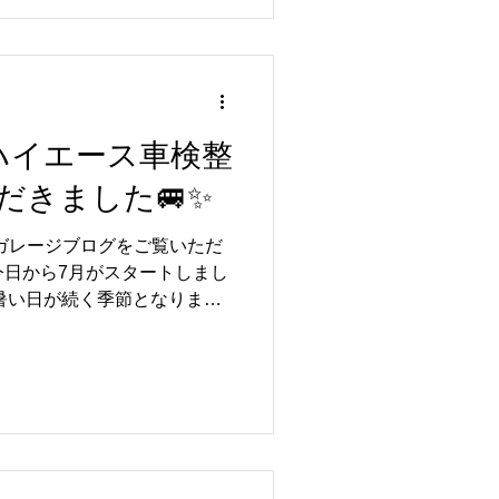
装や取付加工などを施工させ
のようにご紹介いただき、スタ
ります✨ 📺 動画タイトル
Rに勝つためにアルピーヌを魔
ひ動画もご覧いただき、アル
クしてみてください🚗✨ リ
ハイエース車検整
いただきありがとうございま
だきました🚐✨
R35 GT-Rをはじめ、アルピ
ツカーのカスタムやメンテナ
ルガレージブログをご覧いただ
お車に関するご相談がございま
今日から7月がスタートしまし
ください😊🚗✨
、暑い日が続く季節となりまし
ブの機会も増える時期ですの
もしっかり整えて、快適なカ
🚗✨ さて今回は、いつもご
ター様より、ハイエースの車
た🚐✨ いつもご愛顧いただ
😊 こちらのお客様はR35
日頃からメンテナンスや整備を