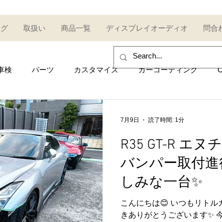
ログ
取扱い
商品一覧
ディスプレイオーディオ
問合
車検
パーツ
カスタマイズ
カーコーティング
C
sales and purchase
イベント
Car event
コミュ
7月9日
読了時間: 1分
R35 GT-R 
Other category
中古車
Secondhand car
セール
バンパー取付進
しみな一台✨
UDI
AUDI
ポルシェ
Porsche
トヨタ
Toy
こんにちは😊 いつもリト
きありがとうございます✨ 今回