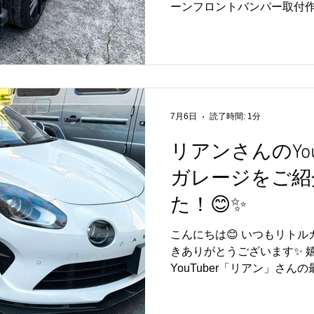
ーンフロントバンパー取付
す🚗🔧 現在、完成に向け
✨ こちらのお車は、すでに
施された一台😊 特にリア
特注リアバンパーが装着さ
は圧巻です✨ 今回のエヌチ
着により、フロントとリア
7月6日
読了時間: 1分
ち、より完成度の高い一台へ
は取付作業を進めている段
リアンさんのYo
ながら丁寧に施工しておりま
ガレージをご紹
きる日が、スタッフ一同とても
しましたら、改めてブログ
た！😊✨
ぜひお楽しみに😊✨ リトルガ
ンテナンスからカスタム、
こんにちは😊 いつもリト
く対応しております🚗🔧 
きありがとうございます✨ 嬉
😊💛
YouTuber「リアン」さ
ージをご紹介いただきました
お乗りのアルピーヌのカス