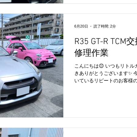
ジンオイル交換をはじめ、G
前後デフオイル交換を実施いたし
性能な走行性能を維持する
ンテナンスが欠かせません✨
6月20日
読了時間: 2分
のこと、GR6ミッションや
きく関わる重要な油脂類とな
R35 GT-R T
もに性能が低下していくた
修理作業
で各部のコンディション維
ます👍 また、今回はミッ
こんにちは😊 いつもリト
後は各部の状態を確認して納
きありがとうございます✨ 
R35 GT-Rを長く快適に
いているリピートのお客様のR
うな定期メンテナンスが非常
よびAVユニット修理作業を実
依頼いただきありがとうござ
ご依頼いただきありがとうご
TCM（トランスミッション
交換と、AVユニットの修理
🔧 TCMはR35 GT-Rの
ユニットであり、快適な走
せない部品です✨ また、A