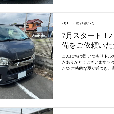
イラー・リアウイングの塗
ていただきました🔧✨ こ
ッフ一同とても嬉しく思ってお
「俺のマネージャーがGT-
7月1日
読了時間: 2分
改造してきたんだけど」 ぜ
ピーヌの完成した姿をチェッ
7月スタート！
アンさん、この度はご紹介
備をご依頼いた
した😊 リトルガレージでは、
ーヌなどの輸入車・スポー
こんにちは😊 いつもリト
ンスも承っております🔧 
きありがとうございます✨ 
したら、お気軽にお問い合わせ
た🌻 本格的な夏が近づき
たね☀️ お出かけやドライ
で、お車のコンディション
ーライフを楽しみましょう😊
利用いただいているリピー
検整備をご依頼いただきまし
き、誠にありがとうございます
GT-Rも所有されており、