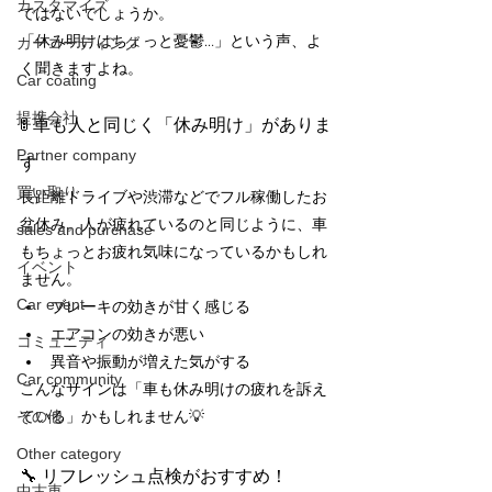
カスタマイズ
ではないでしょうか。
「休み明けはちょっと憂鬱…」という声、よ
カーコーティング
く聞きますよね。
Car coating
提携会社
🚦 車も人と同じく「休み明け」がありま
Partner company
す
買い取り
長距離ドライブや渋滞などでフル稼働したお
盆休み。人が疲れているのと同じように、車
sales and purchase
もちょっとお疲れ気味になっているかもしれ
イベント
ません。
Car event
ブレーキの効きが甘く感じる
エアコンの効きが悪い
コミュニティ
異音や振動が増えた気がする
Car community
こんなサインは「車も休み明けの疲れを訴え
その他
ている」かもしれません💡
Other category
🔧 リフレッシュ点検がおすすめ！
中古車