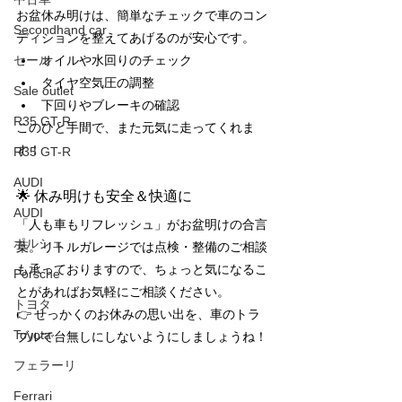
お盆休み明けは、簡単なチェックで車のコン
Secondhand car
ディションを整えてあげるのが安心です。
セール
オイルや水回りのチェック
タイヤ空気圧の調整
Sale outlet
下回りやブレーキの確認
R35 GT-R
このひと手間で、また元気に走ってくれま
す！
R35 GT-R
AUDI
🌟 休み明けも安全＆快適に
AUDI
「人も車もリフレッシュ」がお盆明けの合言
ポルシェ
葉。リトルガレージでは点検・整備のご相談
も承っておりますので、ちょっと気になるこ
Porsche
とがあればお気軽にご相談ください。
トヨタ
👉 せっかくのお休みの思い出を、車のトラ
Toyota
ブルで台無しにしないようにしましょうね！
フェラーリ
Ferrari