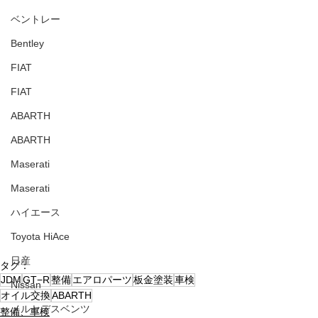
ベントレー
Bentley
FIAT
FIAT
ABARTH
ABARTH
Maserati
Maserati
ハイエース
Toyota HiAce
日産
タグ：
JDM
GT−R
整備
エアロパーツ
板金塗装
車検
Nissan
オイル交換
ABARTH
メルセデスベンツ
整備、車検