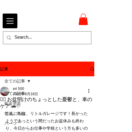
記事
全ての記事
eri 500
全ての記事
2025年8月18日
😮‍💨 お盆明けのちょっとした憂鬱と、車の
鈑金塗装
ケア 🚗✨
整備、車検
こんにちは、リトルガレージです！長かった
ようであっという間だったお盆休みも終わ
パーツ
り、今日からお仕事や学校という方も多いの