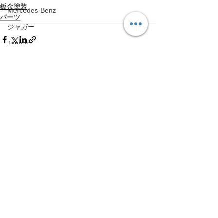
鈑金塗装
Mercedes-Benz
パーツ
ジャガー
Jaguar
NeoTune
すべて表示
最新記事
NeoTune
HONDA
HONDA
Volvo
Volvo
アップライン
UPLINE
ネココーポレーション
NEKO CORPORATION