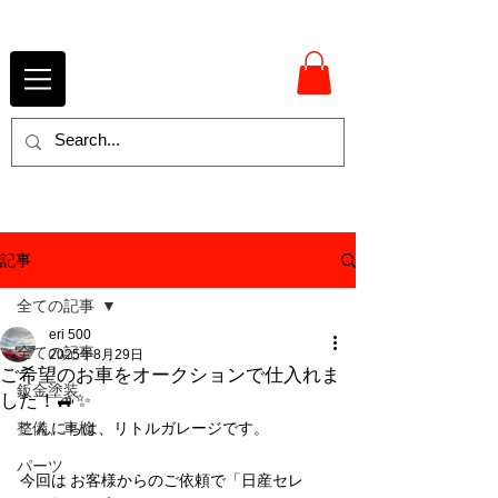
記事
全ての記事
eri 500
全ての記事
2025年8月29日
ご希望のお車をオークションで仕入れま
鈑金塗装
した！🚙✨
整備、車検
こんにちは、リトルガレージです。
パーツ
今回は お客様からのご依頼で「日産セレ