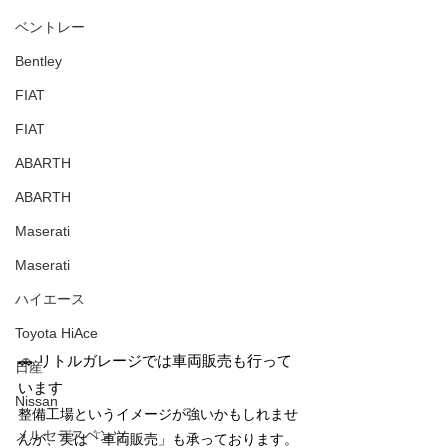
ベントレー
Bentley
FIAT
FIAT
ABARTH
ABARTH
Maserati
Maserati
ハイエース
Toyota HiAce
🚗 リトルガレージでは車両販売も行って
日産
います
Nissan
整備工場というイメージが強いかもしれませ
メルセデスベンツ
んが、実は「車両販売」も承っております。