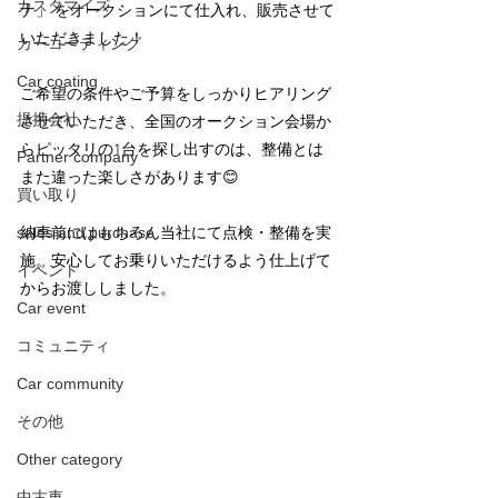
カスタマイズ
ナ」 をオークションにて仕入れ、販売させて
いただきました！
カーコーティング
Car coating
ご希望の条件やご予算をしっかりヒアリング
提携会社
させていただき、全国のオークション会場か
らピッタリの1台を探し出すのは、整備とは
Partner company
また違った楽しさがあります😊
買い取り
sales and purchase
納車前にはもちろん当社にて点検・整備を実
施。安心してお乗りいただけるよう仕上げて
イベント
からお渡ししました。
Car event
コミュニティ
Car community
その他
Other category
中古車