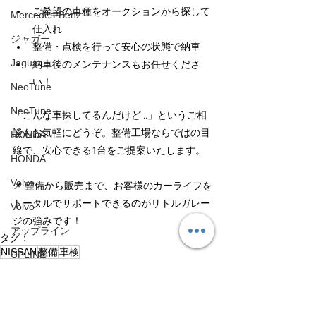
ご希望の車種をオークションから探して
Mercedes-Benz
仕入れ
ジャガー
整備・点検を行って安心の状態で納車
Jaguar
納車後のメンテナンスもお任せくださ
い！
NeoTune
NeoTune
「こんな車探してるんだけど…」というご相
談もお気軽にどうぞ。整備工場ならではの目
HONDA
線で、安心できる1台をご提案いたします。
HONDA
Volvo
📌 整備から販売まで、お客様のカーライフを
トータルでサポートできるのがリトルガレー
Volvo
ジの強みです！
アップライン
タグ：
NISSAN
整備
車検
UPLINE
中古車
ネココーポレーション
日産
車選び
NEKO CORPORATION