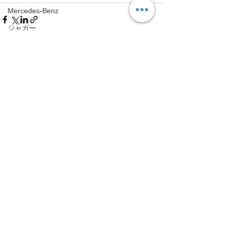
Mercedes-Benz
ジャガー
Jaguar
すべて表示
最新記事
NeoTune
NeoTune
HONDA
HONDA
Volvo
Volvo
アップライン
UPLINE
ネココーポレーション
NEKO CORPORATION