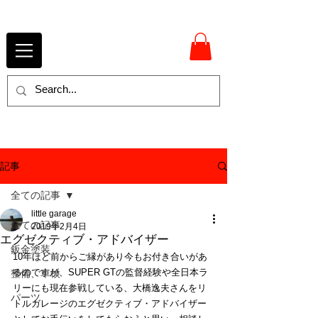
記事
全ての記事
little garage
全ての記事
2019年2月4日
エグゼクティブ・アドバイザー
鈑金塗装
10年ほど前からご縁があり今もお付き合いがあ
るのですが、SUPER GTの監督経験や全日本ラ
整備、車検
リーにも現在参戦している、大橋逸夫さんをリ
パーツ
トルガレージのエグゼクティブ・アドバイザー