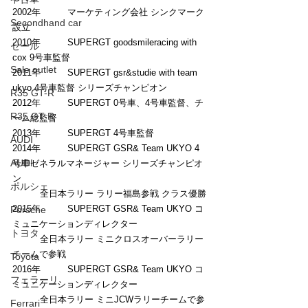
2002年	マーケティング会社 シンクマーク
Secondhand car
設立
2010年	SUPERGT goodsmileracing with 
セール
cox 9号車監督
Sale outlet
2011年	SUPERGT gsr&studie with team 
ukyo 4号車監督 シリーズチャンピオン
R35 GT-R
2012年	SUPERGT 0号車、4号車監督、チ
R35 GT-R
ーム総監督
2013年	SUPERGT 4号車監督
AUDI
2014年	SUPERGT GSR& Team UKYO 4
AUDI
号車ゼネラルマネージャー シリーズチャンピオ
ン
ポルシェ
	全日本ラリー ラリー福島参戦 クラス優勝
2015年	SUPERGT GSR& Team UKYO コ
Porsche
ミュニケーションディレクター
トヨタ
	全日本ラリー ミニクロスオーバーラリー
チームで参戦
Toyota
2016年	SUPERGT GSR& Team UKYO コ
フェラーリ
ミュニケーションディレクター
	全日本ラリー ミニJCWラリーチームで参
Ferrari