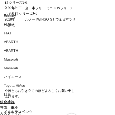
戦 シリーズ3位
ベントレー
2017年	全日本ラリー ミニJCWラリーチー
ムで参戦 シリーズ3位
Bentley
2018年	ルノーTWINGO GT で全日本ラリ
FIAT
ー参戦
FIAT
ABARTH
ABARTH
Maserati
Maserati
ハイエース
Toyota HiAce
今後ともお引き立てのほどよろしくお願い申し
日産
上げます。
鈑金塗装
Nissan
整備、車検
メルセデスベンツ
カスタマイズ