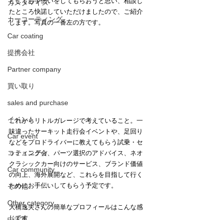
としてお手伝いをしてもらおうと思い、相談し
カスタマイズ
たところ快諾していただけましたので、ご紹介
カーコーティング
します。写真の一番左の方です。
Car coating
提携会社
Partner company
買い取り
sales and purchase
イベント
これからリトルガレージで考えていること。一
味違ったサーキット走行会イベントや、足回り
Car event
などをプロドライバーに教えてもらう試乗・セ
コミュニティ
ッティング会、パーツ選択のアドバイス、ネオ
クラシックカー向けのサービス、ブランド価値
Car community
の向上、海外展開など、これらを目指して行く
ためにお手伝いしてもらう予定です。
その他
Other category
大橋逸夫さんの簡単なプロフィールはこんな感
じです
中古車