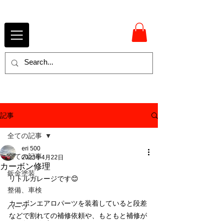
記事
全ての記事
eri 500
全ての記事
2023年4月22日
カーボン修理
鈑金塗装
リトルガレージです😊
整備、車検
カーボンエアロパーツを装着していると段差
パーツ
などで割れての補修依頼や、もともと補修が