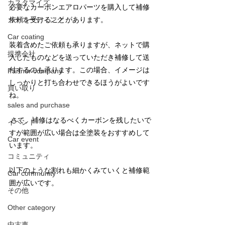
カスタマイズ
必要なカーボンエアロパーツを購入して補修
カーコーティング
依頼を受けることがあります。 
Car coating
装着含めたご依頼も承りますが、ネットで購
提携会社
入したものなどを送っていただき補修して送
付するのも承ります。この場合、イメージは
Partner company
しっかりと打ち合わせできるほうがよいです
買い取り
ね。
sales and purchase
 さて、補修はなるべくカーボンを残したいで
イベント
すが範囲が広い場合は全塗装をおすすめして
Car event
います。
コミュニティ
以下のような割れも細かくみていくと補修範
Car community
囲が広いです。
その他
Other category
中古車