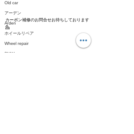
Old car
アーデン
カーボン補修のお問合せお待ちしております
Arden
💁
ホイールリペア
Wheel repair
BMW
BMW
GT-R
GT-R
Android ナビインターフェース
Android Navigation Unit
ランドクルーザー
タグ：
Toyota Land cruiser
NISSAN
JDM
GODZILLA
エアロパーツ
カーボン
Nismo