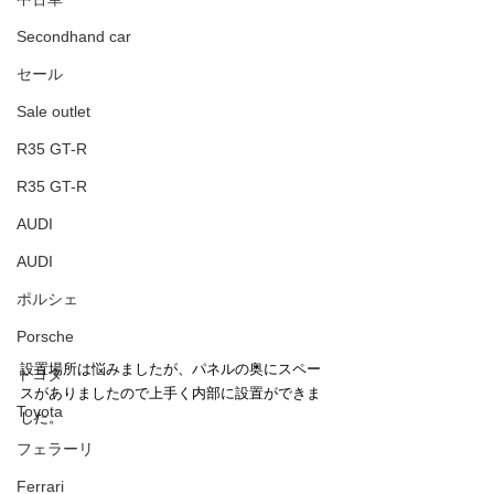
Secondhand car
セール
Sale outlet
R35 GT-R
R35 GT-R
AUDI
AUDI
ポルシェ
Porsche
設置場所は悩みましたが、パネルの奥にスペー
トヨタ
スがありましたので上手く内部に設置ができま
Toyota
した。
フェラーリ
Ferrari