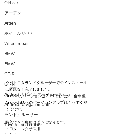
Old car
アーデン
Arden
ホイールリペア
Wheel repair
BMW
BMW
GT-R
今回トヨタランドクルーザーでのインストール
GT-R
は問題なく完了しました。
Android ナビインターフェース
Androidのバージョンは7.1.1でしたが、全車種
Android 9.0へのバージョンアップはもうすぐだ
Android Navigation Unit
そうです。
ランドクルーザー
購入できる車種は以下になります。
Toyota Land cruiser
トヨタ・レクサス用