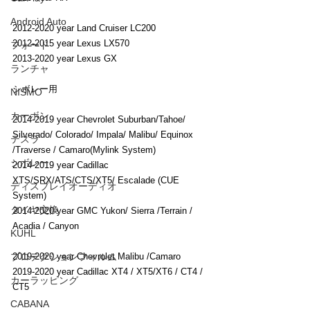
Android Auto
2012-2020 year Land Cruiser LC200
2012-2015 year Lexus LX570
フォード
2013-2020 year Lexus GX
ランチャ
シボレー用
NISMO
カーボン
2014-2019 year Chevrolet Suburban/Tahoe/ 
Silverado/ Colorado/ Impala/ Malibu/ Equinox 
テスラ
/Traverse / Camaro(Mylink System)
シボレー
2014-2019 year Cadillac 
XTS/SRX/ATS/CTS/XT5/ Escalade (CUE 
ディスプレイオーディオ
System)
タイヤ交換
2014-2020 year GMC Yukon/ Sierra /Terrain / 
Acadia / Canyon
KUHL
2019-2020 year Chevrolet Malibu /Camaro
プロテクションフィルム
2019-2020 year Cadillac XT4 / XT5/XT6 / CT4 / 
カーラッピング
CT5
CABANA