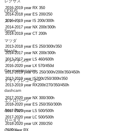
レクサス
2016-2019 year RX 350
LEXUS
2014-2018 year ES 200/250
2016-2019 year IS 200t/300h
スマート
2014-2017 year NX 200t/300h
Smart
2014-2019 year CT 200h
マツダ
2013-2018 year ES 250/300h/350
Mazda
2014-2017 year NX 200t/300h
2013-2017 year LS 460/600h
メンテナンス
2016-2020 year LX 570/450d
Car maintenance
2012-2019 year GS 250/300h/200t/350/450h
2013-2019 year IS200t/250/300h/350
ドライブレコーダー
2013-2019 year RX200t/270/350/450h
dashcam
2017-2020 year NX 300/300h
エアロパーツ
2018-2020 year ES 250/350/300h
Aero Parts
2017-2020 year LS 500/500h
2017-2020 year LC 500/500h
ロータス
2018-2020 year UX 200/250
2020 Year RX
CarPlay