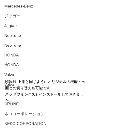
Mercedes-Benz
ジャガー
Jaguar
NeoTune
NeoTune
HONDA
HONDA
Volvo
R35 GT-R用と同じようにオリジナルの機能・画
Volvo
面との切り替えも可能です
アップライン
ネットフリックスもインストールしておきまし
た。
UPLINE
ネココーポレーション
NEKO CORPORATION