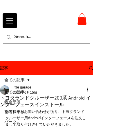
記事
全ての記事
little garage
全ての記事
2020年6月15日
トヨタランドクルーザー200系 Android イ
鈑金塗装
ンターフェースインストール
整備、車検
お客様からお問い合わせがあり、トヨタランド
クルーザー用Androidインターフェースを注文し
パーツ
まして取り付けさせていただきました。