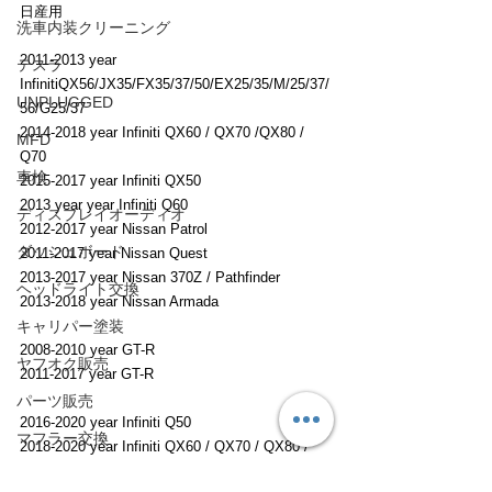
日産用
洗車内装クリーニング
2011-2013 year 
テスラ
InfinitiQX56/JX35/FX35/37/50/EX25/35/M/25/37/
UNPLUGGED
56/G25/37
2014-2018 year Infiniti QX60 / QX70 /QX80 / 
MFD
Q70
車検
2015-2017 year Infiniti QX50
2013 year year Infiniti Q60
ディスプレイオーディオ
2012-2017 year Nissan Patrol
ダッシュボード
2011-2017 year Nissan Quest
2013-2017 year Nissan 370Z / Pathfinder
ヘッドライト交換
2013-2018 year Nissan Armada
キャリパー塗装
2008-2010 year GT-R
ヤフオク販売
2011-2017 year GT-R
パーツ販売
2016-2020 year Infiniti Q50
マフラー交換
2018-2020 year Infiniti QX60 / QX70 / QX80 / 
Q70
TCM交換