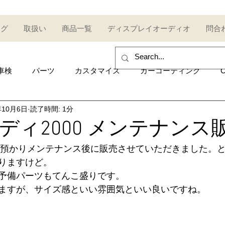
ログ
取扱い
商品一覧
ディスプレイオーディオ
問合
車検
パーツ
カスタマイズ
カーコーティング
C
年10月6日
読了時間: 1分
sales and purchase
イベント
Car event
コミュ
ディ2000 メンテナンス
0を預かりメンテナンス後に販売させていただきました。
Other category
中古車
Secondhand car
セール
りますけど。
予備パーツもてんこ盛りです。
ますが、サイズ感といい雰囲気といい良いですね。
UDI
AUDI
ポルシェ
Porsche
トヨタ
Toy