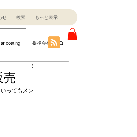
わせ
検索
もっと表示
ar coating
提携会社
ニティ
販売
といってもメン
Sale outlet
ota
フェラーリ