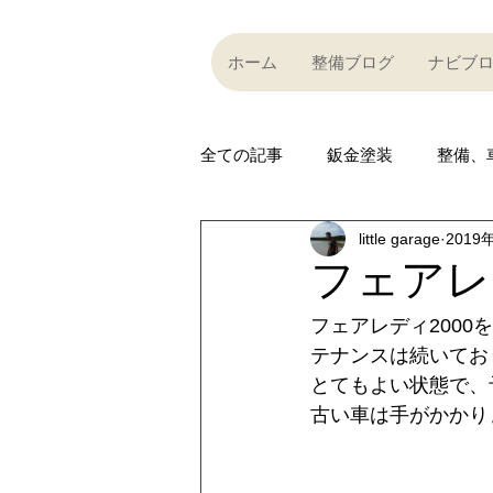
ホーム
整備ブログ
ナビブ
全ての記事
鈑金塗装
整備、
little garage
2019
Partner company
買い取り
フェアレ
フェアレディ200
Car community
その他
テナンスは続いてお
とてもよい状態で、
古い車は手がかかり
R35 GT-R
R35 GT-R
A