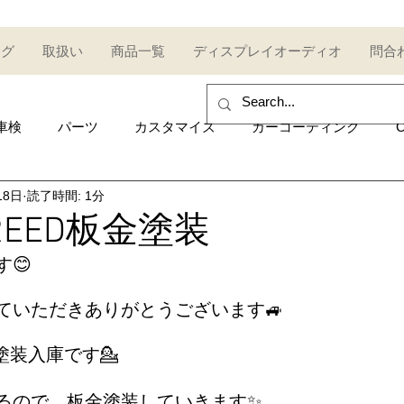
ログ
取扱い
商品一覧
ディスプレイオーディオ
問合
車検
パーツ
カスタマイズ
カーコーティング
C
18日
読了時間: 1分
sales and purchase
イベント
Car event
コミュ
REED板金塗装
😊
Other category
中古車
Secondhand car
セール
ていただきありがとうございます🚙
UDI
AUDI
ポルシェ
Porsche
トヨタ
Toy
塗装入庫です💁
るので、板金塗装していきます✨