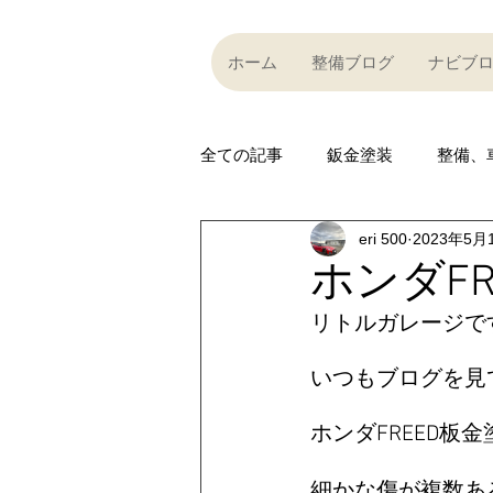
ホーム
整備ブログ
ナビブ
全ての記事
鈑金塗装
整備、
eri 500
2023年5月
Partner company
買い取り
ホンダF
リトルガレージです
Car community
その他
いつもブログを見
R35 GT-R
R35 GT-R
A
ホンダFREED板金
細かな傷が複数あ