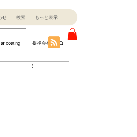
わせ
検索
もっと表示
ar coating
提携会社
ニティ
Sale outlet
ota
フェラーリ