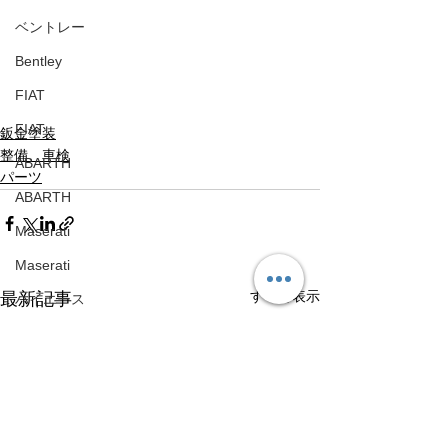
ベントレー
Bentley
FIAT
FIAT
鈑金塗装
整備、車検
ABARTH
パーツ
ABARTH
Maserati
Maserati
すべて表示
最新記事
ハイエース
Toyota HiAce
日産
Nissan
メルセデスベンツ