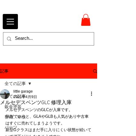
記事
全ての記事
little garage
全ての記事
2021年4月9日
メルセデスベンツGLC 修理入庫
鈑金塗装
メルセデスベンツのGLCが入庫です。
SUVでいうと、GLAやGLBも人気があり中古車
整備、車検
はすぐに売れてしまうようです。
パーツ
新型Gクラスはまだ手に入りにくい状態が続いて