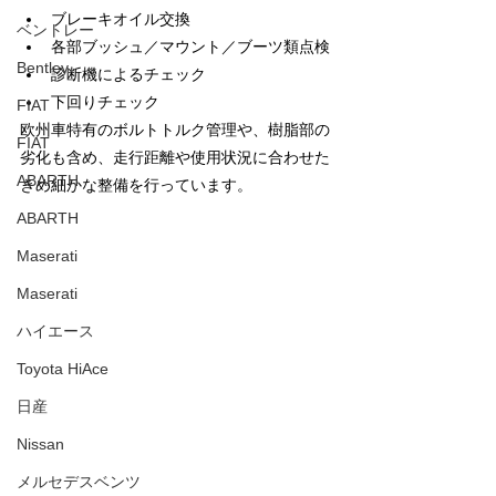
ブレーキオイル交換
ベントレー
各部ブッシュ／マウント／ブーツ類点検
Bentley
診断機によるチェック
下回りチェック
FIAT
欧州車特有のボルトトルク管理や、樹脂部の
FIAT
劣化も含め、走行距離や使用状況に合わせた
ABARTH
きめ細かな整備を行っています。
ABARTH
Maserati
Maserati
ハイエース
Toyota HiAce
日産
Nissan
メルセデスベンツ