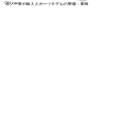
Old car
ルノー車や輸入スポーツモデルの整備・車検
も、リトルガレージにお任せください。
アーデン
川崎市のふるさと納税をご活用いただけれ
Arden
ば、愛車の整備もお得に行えます！
ホイールリペア
ふるさと納税チケットについてのご相談も、
店頭・お電話・LINEで承っております📩
Wheel repair
BMW
タグ：
BMW
整備
車検
オイル交換
ルノー
ルーテシア
GT-R
整備、車検
メンテナンス
GT-R
車検
Android ナビインターフェース
Android Navigation Unit
ランドクルーザー
すべて表示
最新記事
Toyota Land cruiser