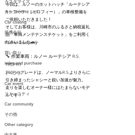
カスタマイズ
今回は、ルノーのホットハッチ「ルーテシア 
カーコーティング
R.S. TROPHY（トロフィー）」の車検整備を
ご依頼いただきました！
Car coating
そしてお客様は、川崎市のふるさと納税返礼
提携会社
品「車両メンテナンスチケット」をご利用く
ださいました🚗✨
Partner company
買い取り
🔧 作業車両：ルノー ルーテシア R.S. 
sales and purchase
TROPHY
TROPHYグレードは、ノーマルR.S.よりさらに
イベント
引き締まったシャシーと鋭い加速が魅力。
Car event
走りを楽しむオーナー様にはたまらないモデ
コミュニティ
ルです！
Car community
その他
Other category
中古車