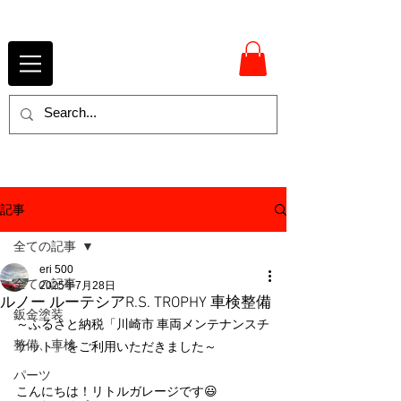
記事
全ての記事
eri 500
全ての記事
2025年7月28日
ルノー ルーテシアR.S. TROPHY 車検整備
鈑金塗装
～ふるさと納税「川崎市 車両メンテナンスチ
整備、車検
ケット」をご利用いただきました～
パーツ
こんにちは！リトルガレージです😃