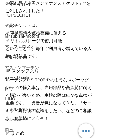
の返礼品「車両メンテナンスチケット」**を
TOPSECRET
ご利用されました！
TOPSECRET
このチケットは、
三菱
✅ 車検整備や点検整備に使える
Mitsubishi-motors
✅ リトルガレージで使用可能
アルファロメオ
ということで、毎年ご利用者が増えている人
気の返礼品です。
Alfa Romeo
アストンマーチン
💬 スタッフより
Aston Martin
ルーテシアR.S. TROPHYのようなスポーツグ
レードの輸入車は、専用部品や高負荷に耐え
日野
る構造が多いため、車検の際は細かな点検が
HINO
重要です。「異音が気になってきた」「サー
フォルクスワーゲン
キット走行後の点検をしたい」などのご相談
も、お気軽にどうぞ！
Volkswagen
旧車
✅ まとめ