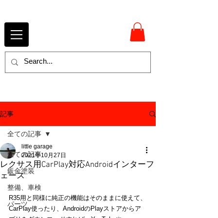
記事
全ての記事
little garage
全ての記事
2021年10月27日
レクサス用CarPlay対応Androidインターフ
鈑金塗装
ェース
整備、車検
R35用と同様に純正の機能はそのままに使えて、
パーツ
CarPlay使ったり、AndroidのPlayストアからア