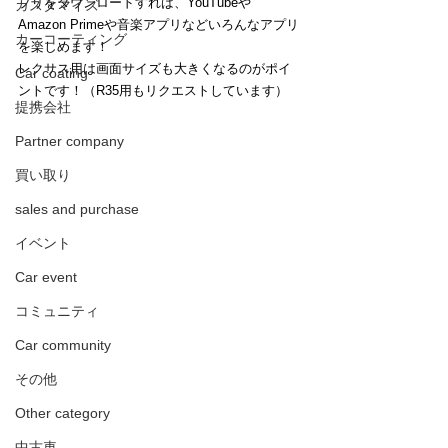
プリをダウンロードすれば、YouTubeや
カスタマイズ
Amazon Primeや音楽アプリなどいろんなアプリ
カーコーティング
を楽しめます！
レクサス用は画面サイズも大きくなるのがポイ
Car coating
ントです！（R35用もリクエストしています）
提携会社
Partner company
買い取り
sales and purchase
イベント
Car event
コミュニティ
Car community
その他
Other category
中古車