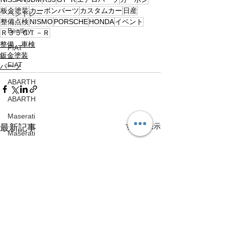
板金塗装
カーボンパーツ
カスタムカー
日産
ベントレー
整備点検
NISMO
PORSCHE
HONDA
イベント
Bentley
Ｒ３５ＧＴ－Ｒ
整備、車検
FIAT
鈑金塗装
FIAT
パーツ
ABARTH
ABARTH
Maserati
すべて表示
最新記事
Maserati
ハイエース
Toyota HiAce
日産
Nissan
メルセデスベンツ