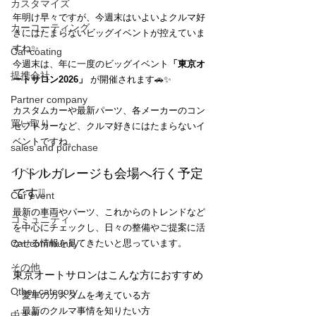
カスタマイズ
年明け早々ですが、今週末はいよいよクルマ好
カーコーティング
きにはたまらないビッグイベントが控えていま
すね✨
Car coating
今週末は、年に一度のビッグイベント
「東京オ
提携会社
ートサロン2026」
 が開催されます🚗✨
Partner company
カスタムカーや最新パーツ、各メーカーのコン
買い取り
セプトカーなど、クルマ好きにはたまらないイ
ベントですね。
sales and purchase
イベント
リトルガレージも会場へ行く予定
です❕❕
Car event
最新の車両やパーツ、これからのトレンドなど
コミュニティ
を中心にチェックし、日々の整備やご提案に活
Car community
かせる情報を見てきたいと思っています。
その他
東京オートサロンはこんな方におすすめ
Other category
・愛車のカスタムを考えている方
・最新のクルマ事情を知りたい方
中古車