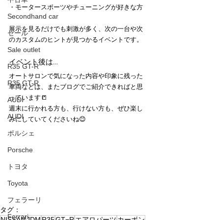
・モータースポーツやチューニングが好きな方
Secondhand car
展示を見るだけでも刺激が多く、次の一台や次
セール
のカスタムのヒントが見つかるイベントです。
Sale outlet
イベント後は…
R35 GT-R
オートサロンで気になった内容や印象に残った
R35 GT-R
車両などは、またブログでご紹介できればと思
っています📒
AUDI
週末に行かれる方も、行けない方も、ぜひ楽し
AUDI
みにしていてくださいね😊
ポルシェ
Porsche
トヨタ
Toyota
フェラーリ
タグ：
Ferrari
NISSAN
JDM
R35
GT−R
エアロパーツ
カーボン