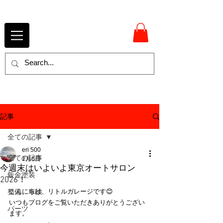
記事
全ての記事
eri 500
全ての記事
1月6日
今週末はいよいよ東京オートサロン
鈑金塗装
2026！
整備、車検
こんにちは、リトルガレージです😊
いつもブログをご覧いただきありがとうござい
パーツ
ます。