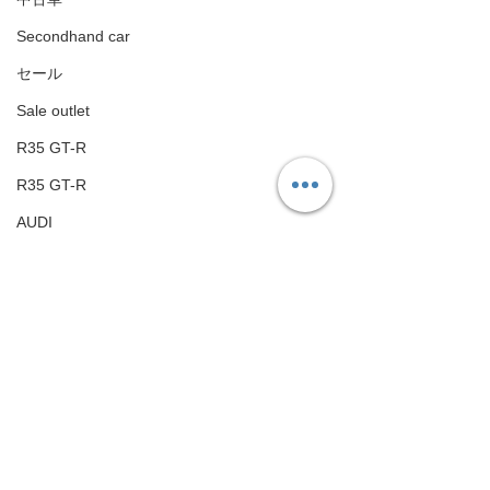
Secondhand car
セール
Sale outlet
R35 GT-R
R35 GT-R
AUDI
AUDI
ポルシェ
Porsche
コメント
トヨタ
Toyota
フェラーリ
コメントを追加…
GRスープラが入庫しまし
R35 GT-R TC
た！これからカスタムが
アップを実施！
Ferrari