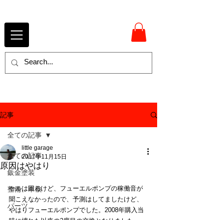
記事
全ての記事
little garage
全ての記事
2017年11月15日
原因はやはり
鈑金塗装
セルは回るけど、フューエルポンプの稼働音が
整備、車検
聞こえなかったので、予測はしてましたけど、
パーツ
やはりフューエルポンプでした。2008年購入当