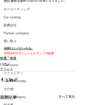
時に壊れた以来の2度目の交換となりました。
カスタマイズ
カーコーティング
Car coating
提携会社
Partner company
買い取り
初期はこうだったな。
sales and purchase
#ABARTH
#フューエルポンプ
#故障
イベント
整備、車検
パーツ
Car event
イベント
コミュニティ
Car community
その他
すべて表示
最新記事
Other category
中古車