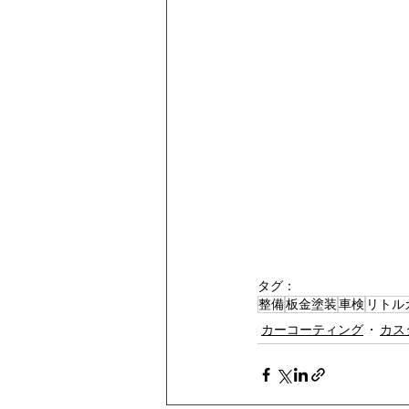
タグ：
整備
板金塗装
車検
リトル
カーコーティング
カス