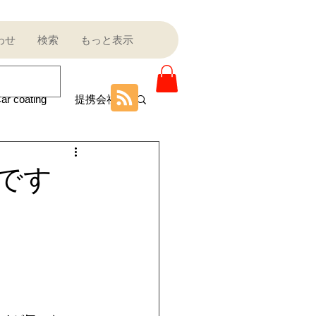
わせ
検索
もっと表示
ar coating
提携会社
ニティ
です
Sale outlet
ota
フェラーリ