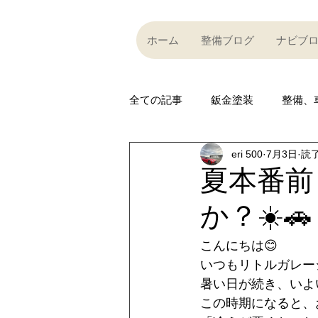
ホーム
整備ブログ
ナビブ
全ての記事
鈑金塗装
整備、
eri 500
7月3日
読了
Partner company
買い取り
夏本番前
か？☀️🚗
Car community
その他
こんにちは😊
いつもリトルガレー
R35 GT-R
R35 GT-R
A
暑い日が続き、いよ
この時期になると、