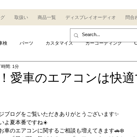
ログ
取扱い
商品一覧
ディスプレイオーディオ
問合
車検
パーツ
カスタマイズ
カーコーティング
C
時間: 1分
sales and purchase
イベント
Car event
コミュ
！愛車のエアコンは快適
Other category
中古車
Secondhand car
セール
ジブログをご覧いただきありがとうございます✨
UDI
AUDI
ポルシェ
Porsche
トヨタ
Toy
いよ夏本番ですね☀️
お車のエアコンに関するご相談も増えてきます🚗❄️