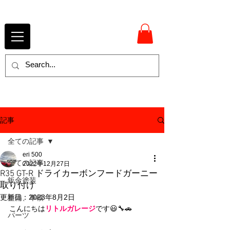
記事
全ての記事
eri 500
全ての記事
2022年12月27日
R35 GT-R ドライカーボンフードガーニー
鈑金塗装
取り付け
更新日：
2023年8月2日
整備、車検
こんにちは
リトルガレージ
です😃🔧🚗
パーツ