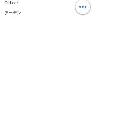
Old car
アーデン
Arden
ホイールリペア
Wheel repair
BMW
BMW
タグ：
NISSAN
JDM
R35
GTR
エアロパーツ
カーボン
GT-R
板金塗装
carplay
ディスプレイオーディオ
GT-R
プロテクションフィルム
鈑金塗装
Android ナビインターフェース
整備、車検
Android Navigation Unit
カスタマイズ
ランドクルーザー
Toyota Land cruiser