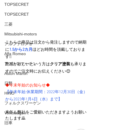
TOPSECRET
TOPSECRET
三菱
Mitsubishi-motors
こちらの商品は注文から発注しますので納期
アルファロメオ
に
1.5から2カ月
ほどお時間を頂戴しておりま
Alfa Romeo
す❕❕
アストンマーチン
艶感が欲しいという方は
クリア塗装
も承りま
すのでご注文時にお伝えください😊
Aston Martin
日野
◆年末年始のお知らせ◆
【年末年始 休業期間：2022年12月30日（金）
HINO
から2023年1月4日（水）まで】
フォルクスワーゲン
来年も弊社をご愛顧いただきますようお願い
Volkswagen
たします🙇
旧車