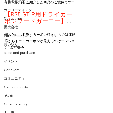
カスタマイズ
今回は以前もご紹介した商品のご案内です❕❕
カーコーティング
【R35 GT-R用ドライカー
Car coating
ボンフードガーニー】
✨✨
提携会社
個人的にもドライカーボン好きなので😅運転
Partner company
席からドライカーボンが見えるのはテンショ
買い取り
ン⤴ます😂🔥
sales and purchase
イベント
Car event
コミュニティ
Car community
その他
Other category
中古車