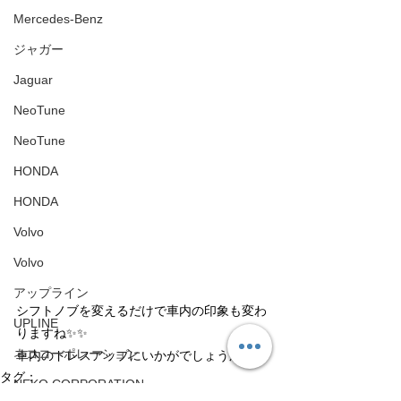
Mercedes-Benz
ジャガー
Jaguar
NeoTune
NeoTune
HONDA
HONDA
Volvo
Volvo
アップライン
シフトノブを変えるだけで車内の印象も変わ
UPLINE
りますね✨✨
ネココーポレーション
車内のドレスアップにいかがでしょうか❓
タグ：
NEKO CORPORATION
JDM
GTR
GT−R
カーボン
carplay
AVユニット