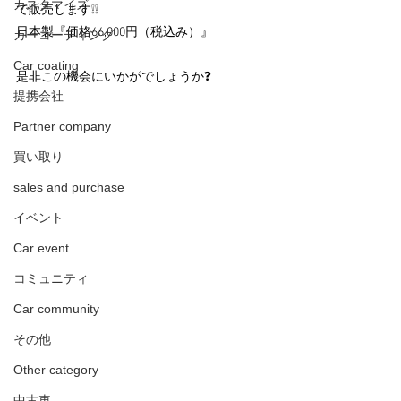
カスタマイズ
で販売します❕❕
日本製『価格66,000円（税込み）』
カーコーティング
Car coating
是非この機会にいかがでしょうか❓
提携会社
Partner company
買い取り
sales and purchase
イベント
Car event
コミュニティ
Car community
その他
Other category
中古車