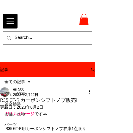
記事
全ての記事
eri 500
全ての記事
2023年2月22日
R35 GT-R カーボンシフトノブ販売❕
鈑金塗装
更新日：
2023年8月2日
リトルガレージ
です🚗
整備、車検
パーツ
R35 GT-R
用カーボンシフトノブ在庫1点限り