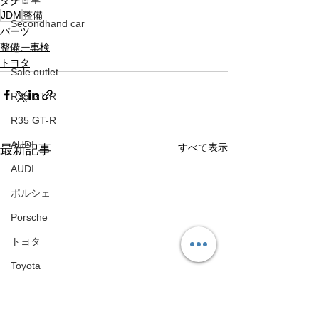
タグ：
JDM
整備
Secondhand car
パーツ
整備、車検
セール
トヨタ
Sale outlet
R35 GT-R
R35 GT-R
AUDI
すべて表示
最新記事
AUDI
ポルシェ
Porsche
トヨタ
Toyota
フェラーリ
Ferrari