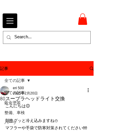
記事
全ての記事
eri 500
全ての記事
2025年2月20日
80スープラヘッドライト交換
鈑金塗装
こんにちは😊
整備、車検
朝晩グッと冷え込みますね⛄
パーツ
マフラーや手袋で防寒対策されてください🧤