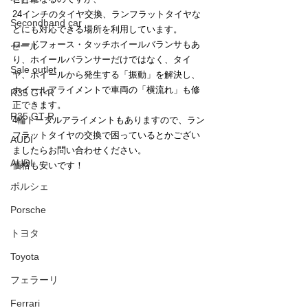
24インチのタイヤ交換、ランフラットタイヤな
Secondhand car
どにも対応できる場所を利用しています。
ロードフォース・タッチホイールバランサもあ
セール
り、ホイールバランサーだけではなく、タイ
Sale outlet
ヤ、ホイールから発生する「振動」を解決し、
ホイールアライメントで車両の「横流れ」も修
R35 GT-R
正できます。
R35 GT-R
4輪トータルアライメントもありますので、ラン
フラットタイヤの交換で困っているとかござい
AUDI
ましたらお問い合わせください。
AUDI
価格も安いです！
ポルシェ
Porsche
トヨタ
Toyota
フェラーリ
Ferrari