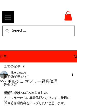
記事
全ての記事
little garage
全ての記事
2018年4月6日
997 ポルシェ マフラー異音修理
鈑金塗装
997型ポルシェが入庫しました。
整備、車検
左マフラーからの異音修理となります、後日に
パーツ
原因と修理内容をアップしたいと思います。