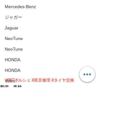
Mercedes-Benz
ジャガー
Jaguar
NeoTune
NeoTune
HONDA
HONDA
#997ポルシェ
#異音修理
#タイヤ交換
Volvo
整備、車検
Volvo
パーツ
アップライン
UPLINE
ネココーポレーション
すべて表示
最新記事
NEKO CORPORATION