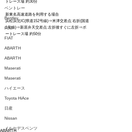
トレース場 約30分
ベントレー
新東名高速道路を利用する場合
Bentley
浜松浜北IC(県道152号線)⇒米津交差点:右折(国道
1号線)⇒新居弁天交差点:左折後すぐに左折⇒ボ
FIAT
ートレース場 約50分
FIAT
ABARTH
ABARTH
Maserati
Maserati
ハイエース
Toyota HiAce
日産
Nissan
メルセデスベンツ
ABARTH