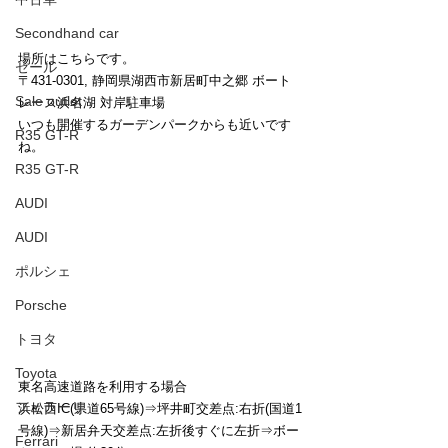
Secondhand car
場所はこちらです。
セール
〒431-0301, 静岡県湖西市新居町中之郷 ボート
Sale outlet
レース浜名湖 対岸駐車場
いつも開催するガーデンパークからも近いです
R35 GT-R
ね。
R35 GT-R
AUDI
AUDI
ポルシェ
Porsche
トヨタ
Toyota
東名高速道路を利用する場合
フェラーリ
浜松西IC(県道65号線)⇒坪井町交差点:右折(国道1
号線)⇒新居弁天交差点:左折後すぐに左折⇒ボー
Ferrari