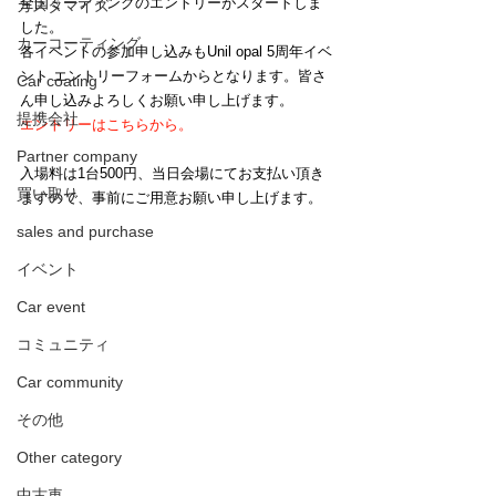
全国ミーティングのエントリーがスタートしま
カスタマイズ
した。
カーコーティング
各イベントの参加申し込みもUnil opal 5周年イベ
ント エントリーフォームからとなります。皆さ
Car coating
ん申し込みよろしくお願い申し上げます。
提携会社
エントリーはこちらから。
Partner company
入場料は1台500円、当日会場にてお支払い頂き
買い取り
ますので、事前にご用意お願い申し上げます。
sales and purchase
イベント
Car event
コミュニティ
Car community
その他
Other category
中古車