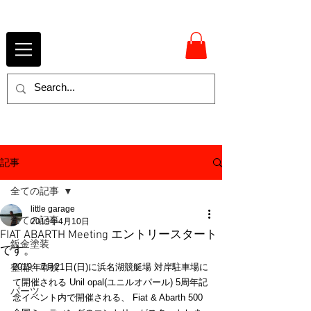
記事
全ての記事
little garage
全ての記事
2019年4月10日
FIAT ABARTH Meeting エントリースタート
鈑金塗装
です。
整備、車検
2019年7月21日(日)に浜名湖競艇場 対岸駐車場に
て開催される Unil opal(ユニルオパール) 5周年記
パーツ
念イベント内で開催される、 Fiat & Abarth 500 