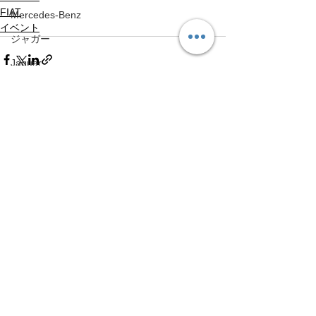
FIAT
Mercedes-Benz
イベント
ジャガー
Jaguar
NeoTune
NeoTune
すべて表示
最新記事
HONDA
HONDA
Volvo
Volvo
アップライン
UPLINE
ネココーポレーション
NEKO CORPORATION