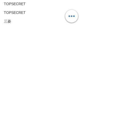
TOPSECRET
TOPSECRET
三菱
Mitsubishi-motors
#R35
#GTR
#タワーバー
#プレート
#エアフィル
アルファロメオ
ター
Alfa Romeo
パーツ
カスタマイズ
アストンマーチン
提携会社
Aston Martin
日野
HINO
すべて表示
最新記事
フォルクスワーゲン
Volkswagen
旧車