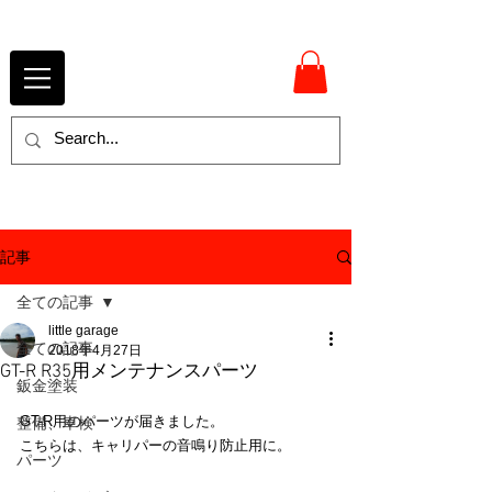
記事
全ての記事
little garage
全ての記事
2018年4月27日
GT-R R35用メンテナンスパーツ
鈑金塗装
GT-R用のパーツが届きました。
整備、車検
こちらは、キャリパーの音鳴り防止用に。
パーツ