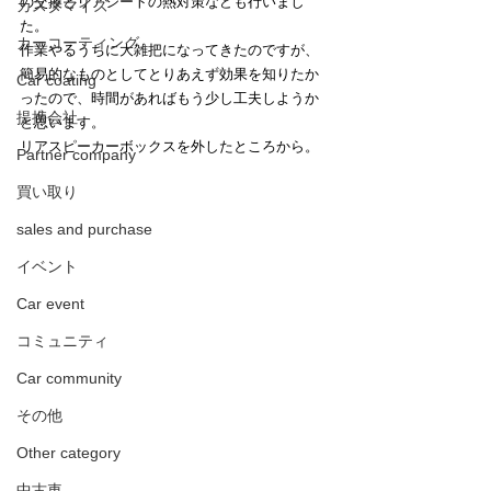
の交換とリアシートの熱対策なども行いまし
カスタマイズ
た。
カーコーティング
作業やるうちに大雑把になってきたのですが、
簡易的なものとしてとりあえず効果を知りたか
Car coating
ったので、時間があればもう少し工夫しようか
提携会社
と思います。
リアスピーカーボックスを外したところから。
Partner company
買い取り
sales and purchase
イベント
Car event
コミュニティ
Car community
その他
Other category
中古車