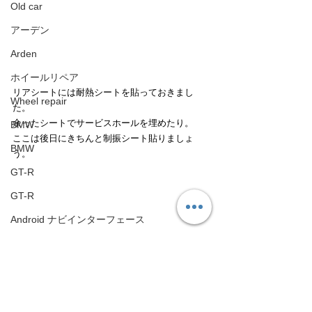
Old car
アーデン
Arden
ホイールリペア
リアシートには耐熱シートを貼っておきまし
Wheel repair
た。
余ったシートでサービスホールを埋めたり。
BMW
ここは後日にきちんと制振シート貼りましょ
BMW
う。
GT-R
GT-R
Android ナビインターフェース
Android Navigation Unit
ランドクルーザー
Toyota Land cruiser