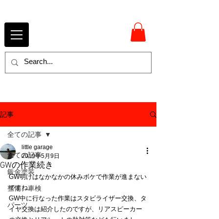
記事
全ての記事
little garage
全ての記事
2019年5月9日
GWの作業続き
鈑金塗装
GW明けはなかなかの休みボケで作業が進まない
ですね。
整備、車検
GW中に行なった作業はスタビライザー交換、タ
パーツ
イヤ交換は紹介したのですが、リアスピーカー