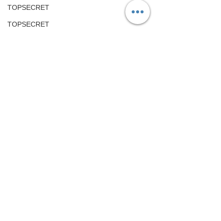
TOPSECRET
TOPSECRET
三菱
Mitsubishi-motors
鈑金塗装
アルファロメオ
パーツ
カスタマイズ
Alfa Romeo
アストンマーチン
Aston Martin
日野
すべて表示
最新記事
HINO
フォルクスワーゲン
Volkswagen
旧車