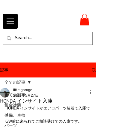
記事
全ての記事
little garage
全ての記事
2019年5月27日
HONDA インサイト入庫
鈑金塗装
HONDA インサイトがエアロパーツ装着で入庫で
す。
整備、車検
GW前に来られてご相談受けての入庫です。
パーツ