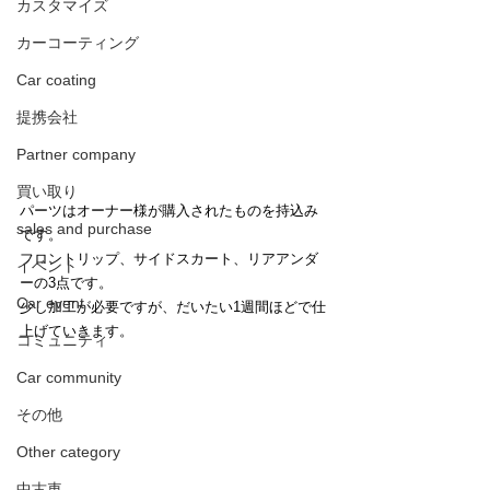
カスタマイズ
カーコーティング
Car coating
提携会社
Partner company
買い取り
パーツはオーナー様が購入されたものを持込み
sales and purchase
です。
フロントリップ、サイドスカート、リアアンダ
イベント
ーの3点です。
Car event
少し加工が必要ですが、だいたい1週間ほどで仕
上げていきます。
コミュニティ
Car community
その他
Other category
中古車