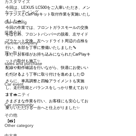
カスタマイズ
今回は、LEXUS LC500をご入庫いただき、メン
カーコーティング
テナンスとCarPlayキット取付作業を実施いたし
ました🚗✨
Car coating
今回の作業では、フロントガラスモールの交換
提携会社
をはじめ、フロントバンパーの脱着、左サイド
ブラケット交換、左ヘッドライト周辺の点検を
Partner company
行い、各部を丁寧に整備いたしました🔧
買い取り
また、お客様がお持ち込みになられたCarPlayキ
ットの取付も施工✨
sales and purchase
配線や動作確認を行いながら、快適にお使いい
イベント
ただけるよう丁寧に取り付けを進めました😊
さらに、車高調整と四輪アライメントも実施
Car event
し、走行性能とバランスをしっかり整えており
コミュニティ
ます🚗
さまざまな作業を行い、お客様にも安心してお
Car community
乗りいただける一台へと仕上がりました✨
その他
【📸】
Other category
中古車