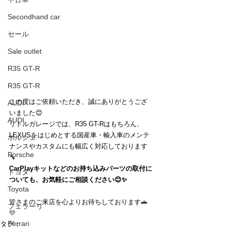
Secondhand car
セール
Sale outlet
R35 GT-R
R35 GT-R
この度はご依頼いただき、誠にありがとうござ
AUDI
いました😊
AUDI
リトルガレージでは、R35 GT-Rはもちろん、
LEXUSをはじめとする国産車・輸入車のメンテ
ポルシェ
ナンスやカスタムにも幅広く対応しております
Porsche
🔧
CarPlayキットなどのお持ち込みパーツの取付に
トヨタ
ついても、お気軽にご相談ください😊✨
Toyota
皆さまのご来店を心よりお待ちしております🚗
フェラーリ
💛
Ferrari
タグ：