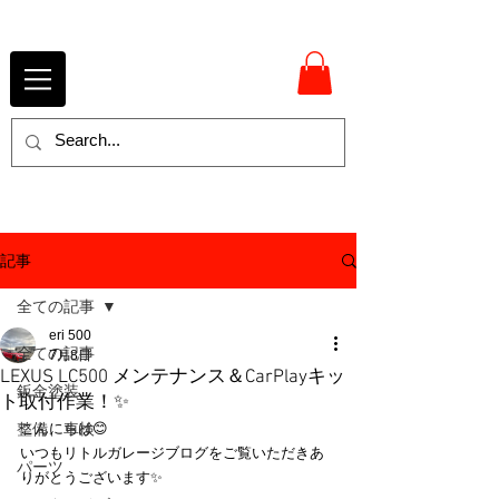
記事
全ての記事
eri 500
全ての記事
7月8日
LEXUS LC500 メンテナンス＆CarPlayキッ
鈑金塗装
ト取付作業！✨
整備、車検
こんにちは😊
いつもリトルガレージブログをご覧いただきあ
パーツ
りがとうございます✨