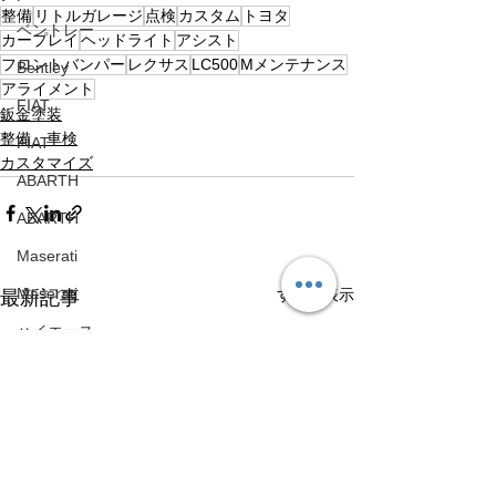
整備
リトルガレージ
点検
カスタム
トヨタ
ベントレー
カープレイ
ヘッドライト
アシスト
フロントバンパー
レクサス
LC500
Mメンテナンス
Bentley
アライメント
FIAT
鈑金塗装
整備、車検
FIAT
カスタマイズ
ABARTH
ABARTH
Maserati
Maserati
すべて表示
最新記事
ハイエース
Toyota HiAce
日産
Nissan
メルセデスベンツ