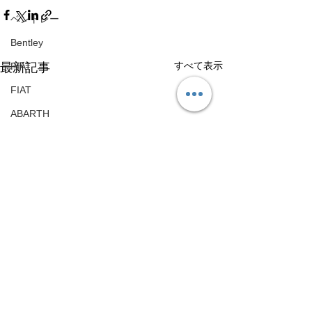
ベントレー
Bentley
すべて表示
最新記事
FIAT
FIAT
ABARTH
ABARTH
Maserati
Maserati
ハイエース
Toyota HiAce
日産
Nissan
メルセデスベンツ