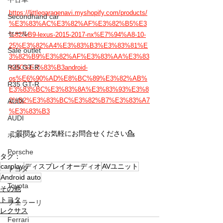
https://littlegaragenavi.myshopify.com/products/
Secondhand car
%E3%83%AC%E3%82%AF%E3%82%B5%E3
セール
%82%B9-lexus-2015-2017-nx%E7%94%A8-10-
25%E3%82%A4%E3%83%B3%E3%83%81%E
Sale outlet
3%82%B9%E3%82%AF%E3%83%AA%E3%83
R35 GT-R
%BC%E3%83%B3android-
os%E6%90%AD%E8%BC%89%E3%82%AB%
R35 GT-R
E3%83%BC%E3%83%8A%E3%83%93%E3%8
2%B2%E3%83%BC%E3%82%B7%E3%83%A7
AUDI
%E3%83%B3
AUDI
ご質問などお気軽にお問合せください💁
ポルシェ
Porsche
タグ：
carplay
ディスプレイオーディオ
AVユニット
トヨタ
Android auto
Toyota
その他
トヨタ
フェラーリ
レクサス
Ferrari