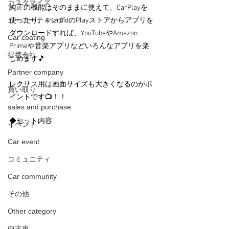
カスタマイズ
純正の機能はそのままに使えて、CarPlayを
カーコーティング
使ったり、AndroidのPlayストアからアプリを
ダウンロードすれば、YouTubeやAmazon 
Car coating
Primeや音楽アプリなどいろんなアプリを楽
提携会社
しめます🎵
Partner company
レクサス用は画面サイズも大きくなるのがポ
買い取り
イントです📺！！
sales and purchase
◆セット内容
イベント
Car event
コミュニティ
Car community
その他
Other category
中古車