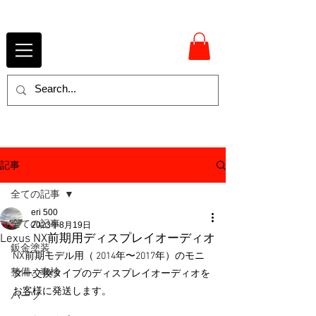
記事
全ての記事
eri 500
全ての記事
2023年8月19日
Lexus NX前期用ディスプレイオーディオ
鈑金塗装
NX前期モデル用（ 2014年〜2017年）のモニ
整備、車検
ター交換タイプのディスプレイオーディオを
お客様に発送します。
パーツ