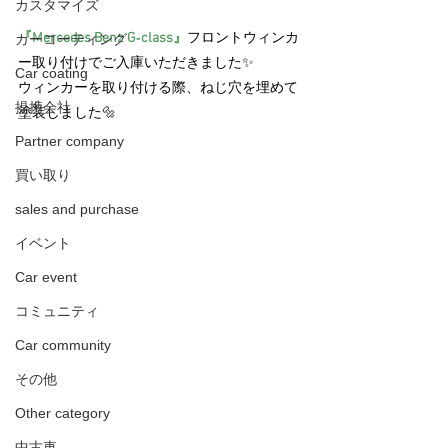
カスタマイズ
『Mercedes Benz G‐class』
フロントウィンカ
カーコーティング
ー取り付けでご入庫いただきました✨
Car coating
ウィンカーを取り付ける際、ねじ穴を埋めて
提携会社
塗装しました🔩
Partner company
買い取り
sales and purchase
イベント
Car event
コミュニティ
Car community
その他
Other category
中古車