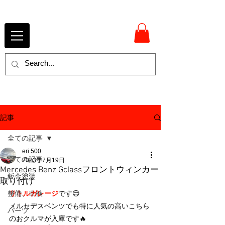
記事
全ての記事
eri 500
全ての記事
2023年7月19日
Mercedes Benz Gclassフロントウィンカー
鈑金塗装
取り付け
整備、車検
リトルガレージ
です😊
メルセデスベンツでも特に人気の高いこちら
パーツ
のおクルマが入庫です🔥