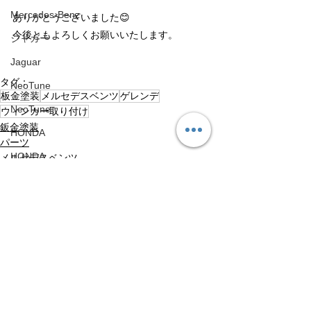
Mercedes-Benz
ありがとうございました😊
今後ともよろしくお願いいたします。
ジャガー
Jaguar
タグ：
NeoTune
板金塗装
メルセデスベンツ
ゲレンデ
NeoTune
ウィンカー取り付け
鈑金塗装
HONDA
パーツ
HONDA
メルセデスベンツ
Volvo
Volvo
アップライン
すべて表示
最新記事
UPLINE
ネココーポレーション
NEKO CORPORATION