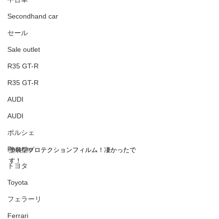
Secondhand car
セール
Sale outlet
R35 GT-R
R35 GT-R
AUDI
AUDI
ポルシェ
Porsche
塗装型プロテクションフィルム！凄かったで
す！
トヨタ
Toyota
フェラーリ
Ferrari