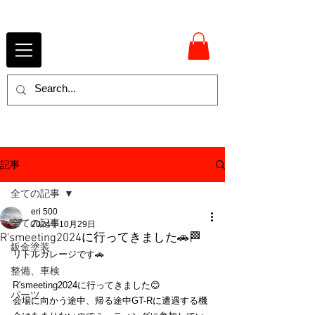
記事
全ての記事
eri 500
全ての記事
2024年10月29日
R'smeeting2024に行ってきました🚗🏁
鈑金塗装
リトルガレージです🚗
整備、車検
R'smeeting2024に行ってきました😊
パーツ
会場に向かう途中、帰る途中GT-Rに遭遇する機