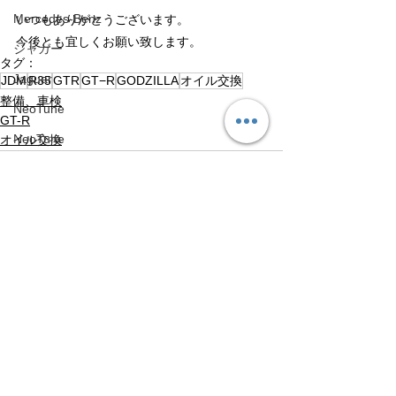
Mercedes-Benz
いつもありがとうございます。
今後とも宜しくお願い致します。
ジャガー
タグ：
Jaguar
JDM
R35
GTR
GT−R
GODZILLA
オイル交換
整備、車検
NeoTune
GT-R
NeoTune
オイル交換
HONDA
HONDA
Volvo
すべて表示
最新記事
Volvo
アップライン
UPLINE
ネココーポレーション
NEKO CORPORATION