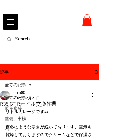
記事
全ての記事
eri 500
全ての記事
2025年2月21日
R35 GT-Rオイル交換作業
鈑金塗装
リトルガレージです🚗
整備、車検
真冬のような寒さが続いております、空気も
パーツ
乾燥しておりますのでクリームなどで保湿さ