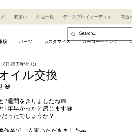
ログ
取扱い
商品一覧
ディスプレイオーディオ
問合
車検
パーツ
カスタマイズ
カーコーティング
C
月18日
読了時間: 1分
sales and purchase
イベント
Car event
コミュ
T-Rオイル交換
😃
Other category
中古車
Secondhand car
セール
と2週間をきりましたね📅
と1年早かったと感じます😅
UDI
AUDI
ポルシェ
Porsche
トヨタ
Toy
年だったでしょうか？
換作業でご入庫いただきました🚗