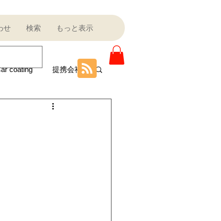
わせ
検索
もっと表示
ar coating
提携会社
ニティ
Sale outlet
ota
フェラーリ