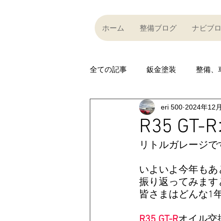
ホーム
整備ブログ
ナビブ
全ての記事
鈑金塗装
整備、
eri 500
2024年12
Partner company
買い取り
R35 G
リトルガレージです
Car community
その他
いよいよ今年もあ
振り返ってみます
R35 GT-R
R35 GT-R
A
皆さまはどんな1
R35 GT-R
オイル交