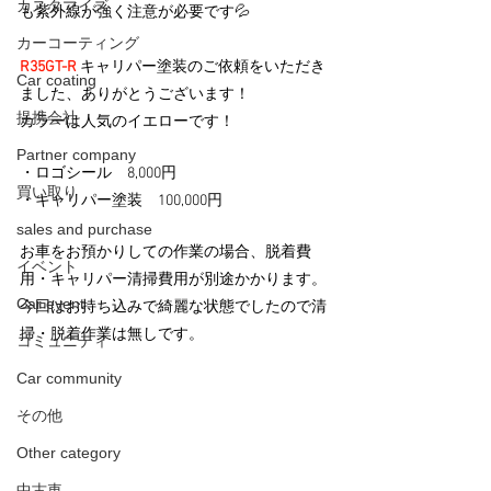
カスタマイズ
も紫外線が強く注意が必要です💦
カーコーティング
R35GT-R 
キャリパー塗装のご依頼をいただき
Car coating
ました、ありがとうございます！
提携会社
カラーは人気のイエローです！
Partner company
・ロゴシール　8,000円
買い取り
・キャリパー塗装　100,000円
sales and purchase
お車をお預かりしての作業の場合、脱着費
イベント
用・キャリパー清掃費用が別途かかります。
Car event
今回はお持ち込みで綺麗な状態でしたので清
掃・脱着作業は無しです。
コミュニティ
Car community
その他
Other category
中古車