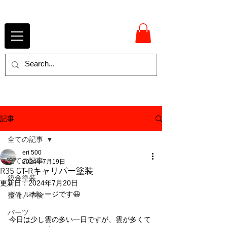
記事
全ての記事
eri 500
全ての記事
2024年7月19日
R35 GT-Rキャリパー塗装
鈑金塗装
更新日：
2024年7月20日
リトルガレージです😃
整備、車検
パーツ
今日は少し雲の多い一日ですが、雲が多くて