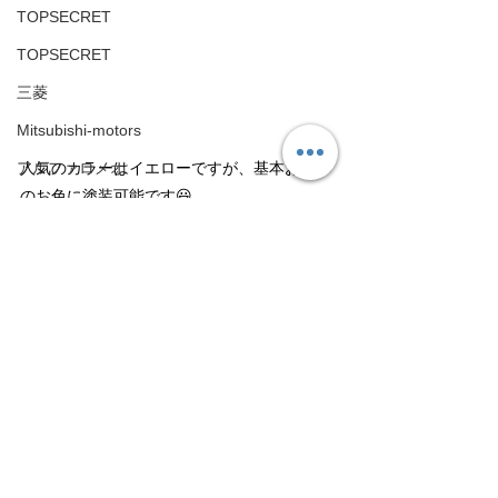
TOPSECRET
TOPSECRET
三菱
Mitsubishi-motors
アルファロメオ
人気のカラーはイエローですが、基本お好み
のお色に塗装可能です😃
Alfa Romeo
是非お車の足元のドレスアップにいかがでし
アストンマーチン
ょうか✨👠✨
タグ：
Aston Martin
NISSAN
R35
GT−R
板金塗装
キャリパー塗装
日野
カスタマイズ
鈑金塗装
HINO
R35 GT-R
フォルクスワーゲン
Volkswagen
旧車