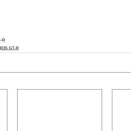
−R
R35 GT-R