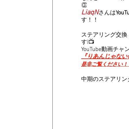
Ferrari
👏
LiaqN
さんは
YouT
す！！
ステアリング交換
す❕📺
YouTube動画チ
『りあんじゃないy
是非ご覧ください！
中期のステアリン