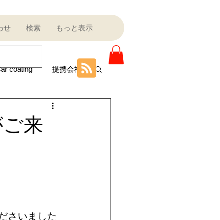
わせ
検索
もっと表示
ar coating
提携会社
ニティ
んがご来
Sale outlet
ota
フェラーリ
ださいました