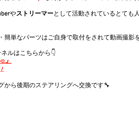
uber
や
ストリーマー
として活動されているとても
・簡単なパーツはご自身で取付をされて動画撮影
ャンネルはこちらから👇
o.』
！
グから後期のステアリングへ交換です🔧