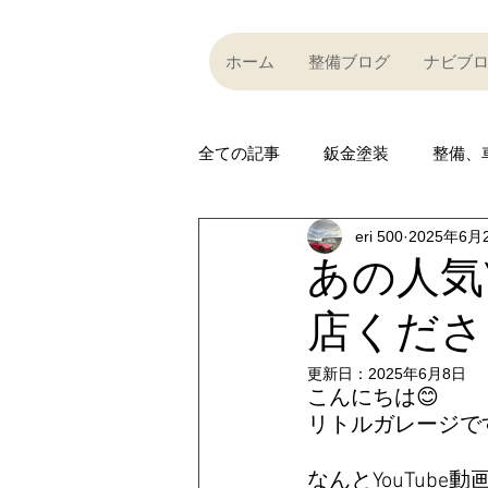
ホーム
整備ブログ
ナビブ
全ての記事
鈑金塗装
整備、
eri 500
2025年6月
Partner company
買い取り
あの人気Y
店くださ
Car community
その他
更新日：
2025年6月8日
こんにちは😊
R35 GT-R
R35 GT-R
A
リトルガレージです
なんとYouTube