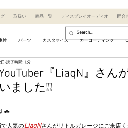
ログ
取扱い
商品一覧
ディスプレイオーディオ
問合
車検
パーツ
カスタマイズ
カーコーティング
C
2日
読了時間: 1分
sales and purchase
イベント
Car event
コミュ
ouTuber『LiaqN』さ
いました❕❕
Other category
中古車
Secondhand car
セール
UDI
AUDI
ポルシェ
Porsche
トヨタ
Toy
🚗
LiaqN
動画で人気の
さんがリトルガレージにご来店く