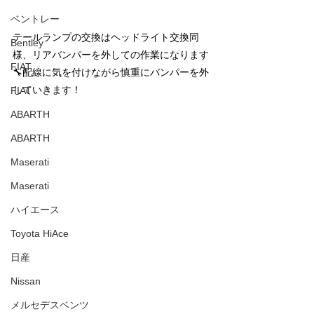
ベントレー
テールランプの交換はヘッドライト交換同
Bentley
様、リアバンパーを外しての作業になります
FIAT
🔧配線に気を付けながら慎重にバンパーを外
していきます！
FIAT
ABARTH
ABARTH
Maserati
Maserati
ハイエース
Toyota HiAce
日産
Nissan
メルセデスベンツ