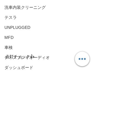
洗車内装クリーニング
テスラ
UNPLUGGED
MFD
車検
点灯チェック👍
ディスプレイオーディオ
ダッシュボード
ヘッドライト交換
キャリパー塗装
ヤフオク販売
パーツ販売
マフラー交換
TCM交換