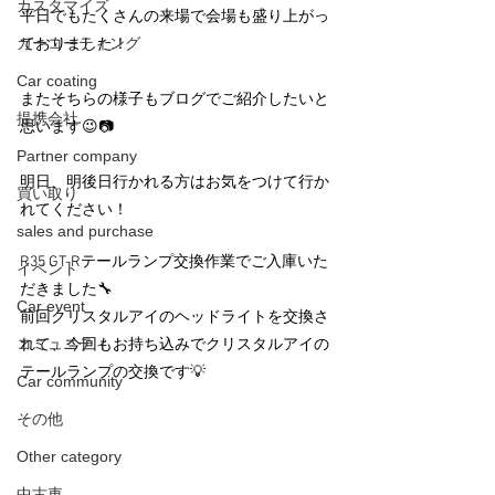
カスタマイズ
平日でもたくさんの来場で会場も盛り上がっ
カーコーティング
ておりました！
Car coating
またそちらの様子もブログでご紹介したいと
提携会社
思います😉📷
Partner company
明日、明後日行かれる方はお気をつけて行か
買い取り
れてください！
sales and purchase
R35 GT-Rテールランプ交換作業でご入庫いた
イベント
だきました🔧
Car event
前回クリスタルアイのヘッドライトを交換さ
コミュニティ
れて、今回もお持ち込みでクリスタルアイの
テールランプの交換です💡
Car community
その他
Other category
中古車